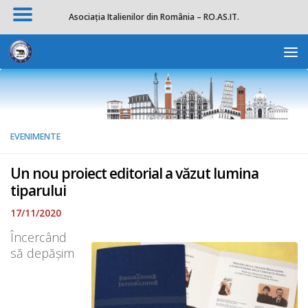
Asociația Italienilor din România – RO.AS.IT.
Skip to content
Deschide b
EVENIMENTE
Un nou proiect editorial a văzut lumina
tiparului
17/11/2020
Încercând
să depășim