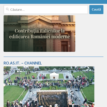
Caută
după:
RO.AS.IT. – CHANNEL