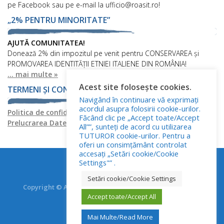
pe Facebook sau pe e-mail la ufficio@roasit.ro!
„2% PENTRU MINORITATE”
AJUTĂ COMUNITATEA!
Donează 2% din impozitul pe venit pentru CONSERVAREA și
PROMOVAREA IDENTITĂȚII ETNIEI ITALIENE DIN ROMÂNIA!
... mai multe »
Acest site folosește cookies.
TERMENI ȘI CONDIȚII
Navigând în continuare vă exprimați
acordul asupra folosirii cookie-urilor.
Politica de confidențialitate
Politica privind fișierele cookies
Făcând clic pe „Accept toate/Accept
Prelucrarea Datelor cu Caracter Personal
All””, sunteți de acord cu utilizarea
TUTUROR cookie-urilor. Pentru a
oferi un consimțământ controlat
accesați „Setări cookie/Cookie
Settings"” .
Setări cookie/Cookie Settings
Copyright © Asociația Italienilor din România - RO.AS.IT.
Accept toate/Accept All
Toate drepturile rezervate.
Mai Multe/Read More