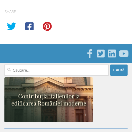
SHARE
Caută
după: