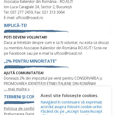
Asociaţia Italienilor din România - RO.AS.IT.
Ion Luca Caragiale 24, Sector 2, București
Tel: 037 277 2459, Fax: 021 313 3064
E-mail: ufficio@roasit.ro
IMPLICĂ-TE!
POȚI DEVENI VOLUNTAR!
Daca ai întrebări despre cum e să fii voluntar, nu ezita să discuți
cu membrii Asociației Italienilor din România RO.AS.IT.! Scrie-ne
pe Facebook sau pe e-mail la ufficio@roasit.ro!
„2% PENTRU MINORITATE”
AJUTĂ COMUNITATEA!
Donează 2% din impozitul pe venit pentru CONSERVAREA și
PROMOVAREA IDENTITĂȚII ETNIEI ITALIENE DIN ROMÂNIA!
... mai multe »
Acest site folosește cookies.
TERMENI ȘI CONDIȚII
Navigând în continuare vă exprimați
acordul asupra folosirii cookie-urilor.
Politica de confidențialitate
Politica privind fișierele cookies
Făcând clic pe „Accept toate/Accept
Prelucrarea Datelor cu Caracter Personal