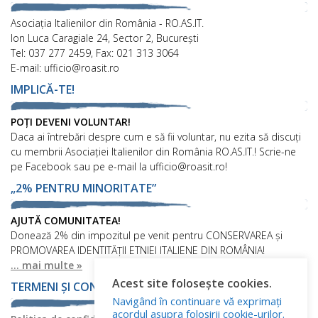
Asociaţia Italienilor din România - RO.AS.IT.
Ion Luca Caragiale 24, Sector 2, București
Tel: 037 277 2459, Fax: 021 313 3064
E-mail: ufficio@roasit.ro
IMPLICĂ-TE!
POȚI DEVENI VOLUNTAR!
Daca ai întrebări despre cum e să fii voluntar, nu ezita să discuți
cu membrii Asociației Italienilor din România RO.AS.IT.! Scrie-ne
pe Facebook sau pe e-mail la ufficio@roasit.ro!
„2% PENTRU MINORITATE”
AJUTĂ COMUNITATEA!
Donează 2% din impozitul pe venit pentru CONSERVAREA și
PROMOVAREA IDENTITĂȚII ETNIEI ITALIENE DIN ROMÂNIA!
... mai multe »
Acest site folosește cookies.
TERMENI ȘI CONDIȚII
Navigând în continuare vă exprimați
acordul asupra folosirii cookie-urilor.