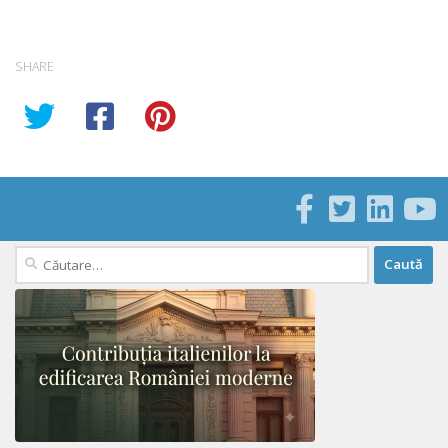
SHARE
Caută
după: