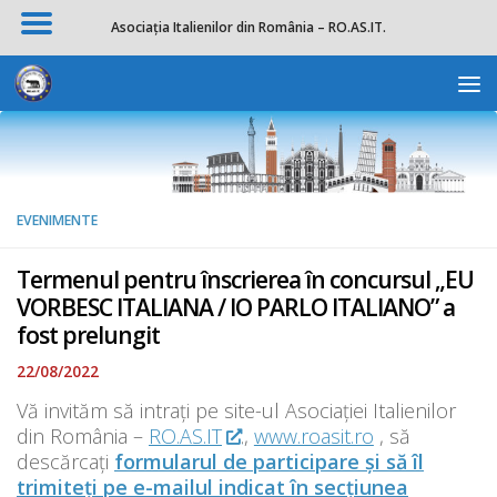
Asociația Italienilor din România – RO.AS.IT.
Skip to content
Deschide b
EVENIMENTE
Termenul pentru înscrierea în concursul „EU
VORBESC ITALIANA / IO PARLO ITALIANO” a
fost prelungit
22/08/2022
Vă invităm să intrați pe site-ul Asociației Italienilor
din România –
RO.AS.IT
.,
www.roasit.ro
, să
descărcați
formularul de participare și să îl
trimiteți pe e-mailul indicat în secțiunea