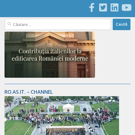
Caută
după:
RO.AS.IT. – CHANNEL