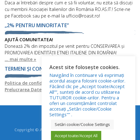
Daca ai întrebări despre cum e să fii voluntar, nu ezita să discuți
cu membrii Asociației Italienilor din România RO.AS.IT.! Scrie-ne
pe Facebook sau pe e-mail la ufficio@roasit.ro!
„2% PENTRU MINORITATE”
AJUTĂ COMUNITATEA!
Donează 2% din impozitul pe venit pentru CONSERVAREA și
PROMOVAREA IDENTITĂȚII ETNIEI ITALIENE DIN ROMÂNIA!
... mai multe »
Acest site folosește cookies.
TERMENI ȘI CONDIȚII
Navigând în continuare vă exprimați
acordul asupra folosirii cookie-urilor.
Politica de confidențialitate
Politica privind fișierele cookies
Făcând clic pe „Accept toate/Accept
Prelucrarea Datelor cu Caracter Personal
All””, sunteți de acord cu utilizarea
TUTUROR cookie-urilor. Pentru a
oferi un consimțământ controlat
accesați „Setări cookie/Cookie
Settings"” .
Setări cookie/Cookie Settings
Copyright © Asociația Italienilor din România - RO.AS.IT.
Accept toate/Accept All
Toate drepturile rezervate.