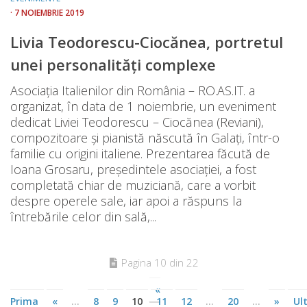
· 7 NOIEMBRIE 2019
Livia Teodorescu-Ciocănea, portretul
unei personalități complexe
Asociația Italienilor din România – RO.AS.IT. a
organizat, în data de 1 noiembrie, un eveniment
dedicat Liviei Teodorescu – Ciocănea (Reviani),
compozitoare și pianistă născută în Galați, într-o
familie cu origini italiene. Prezentarea făcută de
Ioana Grosaru, președintele asociației, a fost
completată chiar de muziciană, care a vorbit
despre operele sale, iar apoi a răspuns la
întrebările celor din sală,...
Pagina 10 din 22
«
Prima
«
...
8
9
10
11
12
...
20
...
»
Ul