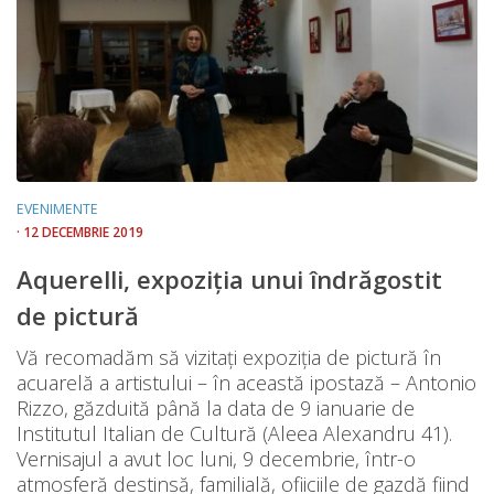
EVENIMENTE
· 12 DECEMBRIE 2019
Aquerelli, expoziția unui îndrăgostit
de pictură
Vă recomadăm să vizitați expoziția de pictură în
acuarelă a artistului – în această ipostază – Antonio
Rizzo, găzduită până la data de 9 ianuarie de
Institutul Italian de Cultură (Aleea Alexandru 41).
Vernisajul a avut loc luni, 9 decembrie, într-o
atmosferă destinsă, familială, ofiiciile de gazdă fiind