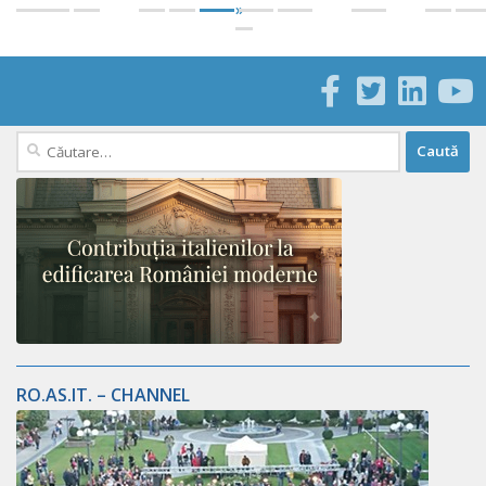
»
Caută
după:
RO.AS.IT. – CHANNEL