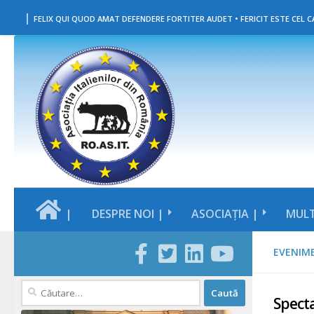
|
Skip to content
FELIX QUI QUOD AMAT DEFENDERE FORTITER AUDET • FERICIT ESTE CEL CA
|
DESPRE NOI |
ASOCIAȚIA |
MULT
EVENIM
Caută
Spect
după: