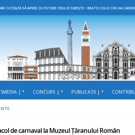
RE CUTEAZĂ SĂ APERE CU PUTERE CEEA CE IUBEȘTE • BEATO COLUI CHE HA L’ARDIR
IMEDIA |
CONCURS |
PUBLICAȚII |
CONTRIBU
ENTE
acol de carnaval la Muzeul Țăranului Român