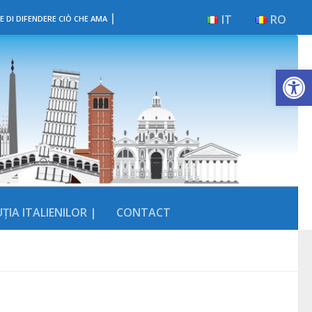
|
IT
RO
E DI DIFENDERE CIÒ CHE AMA
Deschide b
ȚIA ITALIENILOR |
CONTACT