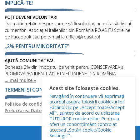
IMPLICĂ-TE!
POȚI DEVENI VOLUNTAR!
Daca ai întrebări despre cum e să fii voluntar, nu ezita să discuți
cu membrii Asociației Italienilor din România RO.AS.IT.! Scrie-ne
pe Facebook sau pe e-mail la ufficio@roasit.ro!
„2% PENTRU MINORITATE”
AJUTĂ COMUNITATEA!
Donează 2% din impozitul pe venit pentru CONSERVAREA și
PROMOVAREA IDENTITĂȚII ETNIEI ITALIENE DIN ROMÂNIA!
... mai multe »
Acest site folosește cookies.
TERMENI ȘI CONDIȚII
Navigând în continuare vă exprimați
acordul asupra folosirii cookie-urilor.
Politica de confidențialitate
Politica privind fișierele cookies
Făcând clic pe „Accept toate/Accept
Prelucrarea Datelor cu Caracter Personal
All””, sunteți de acord cu utilizarea
TUTUROR cookie-urilor. Pentru a
oferi un consimțământ controlat
accesați „Setări cookie/Cookie
Settings"” .