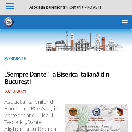
Asociația Italienilor din România – RO.AS.IT.
Skip to content
Deschide b
EVENIMENTE
„Sempre Dante”, la Biserica Italiană din
București
02/12/2021
Asociația Italienilor din
România – RO.AS.IT., în
parteneriat cu Liceul
Teoretic „Dante
Alighieri” și cu Biserica