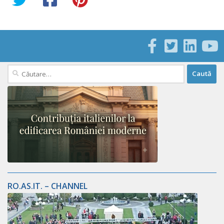
Caută
după:
RO.AS.IT. – CHANNEL