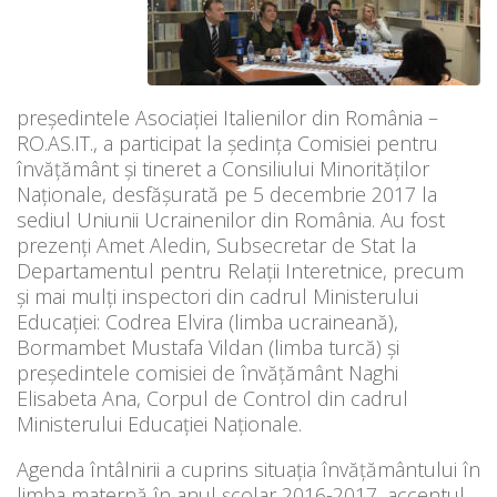
președintele Asociației Italienilor din România –
RO.AS.IT., a participat la ședința Comisiei pentru
învățământ și tineret a Consiliului Minorităților
Naționale, desfășurată pe 5 decembrie 2017 la
sediul Uniunii Ucrainenilor din România. Au fost
prezenți Amet Aledin, Subsecretar de Stat la
Departamentul pentru Relații Interetnice, precum
și mai mulți inspectori din cadrul Ministerului
Educației: Codrea Elvira (limba ucraineană),
Bormambet Mustafa Vildan (limba turcă) și
președintele comisiei de învățământ Naghi
Elisabeta Ana, Corpul de Control din cadrul
Ministerului Educației Naționale.
Agenda întâlnirii a cuprins situația învățământului în
limba maternă în anul școlar 2016-2017, accentul