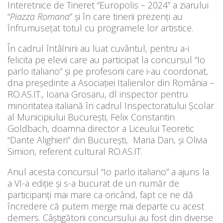
Interetnice de Tineret “Europolis – 2024” a ziarului
“
Piazza Romana
” şi în care tinerii prezenţi au
înfrumuseţat totul cu programele lor artistice.
În cadrul întâlnirii au luat cuvântul, pentru a-i
felicita pe elevii care au participat la concursul “Io
parlo italiano” şi pe profesorii care i-au coordonat,
dna preşedinte a Asociaţiei Italienilor din România –
RO.AS.IT., Ioana Grosaru, dl inspector pentru
minoritatea italiană în cadrul Inspectoratului Şcolar
al Municipiului Bucureşti, Felix Constantin
Goldbach, doamna director a Liceului Teoretic
“Dante Alighieri” din Bucureşti, Maria Dan, şi Olivia
Simion, referent cultural RO.AS.IT.
Anul acesta concursul “Io parlo italiano” a ajuns la
a VI-a ediţie şi s-a bucurat de un număr de
participanţi mai mare ca oricând, fapt ce ne dă
încredere că putem merge mai departe cu acest
demers. Câştigătorii concursului au fost din diverse