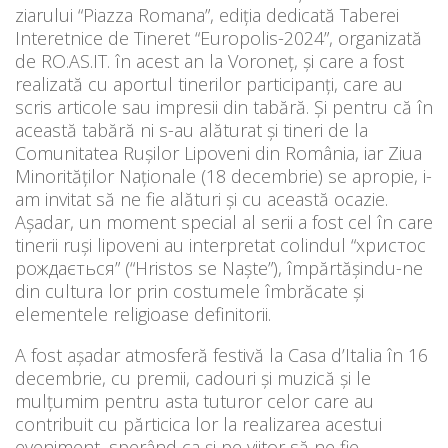
ziarului “Piazza Romana”, ediţia dedicată Taberei
Interetnice de Tineret “Europolis-2024”, organizată
de RO.AS.IT. în acest an la Voroneţ, şi care a fost
realizată cu aportul tinerilor participanţi, care au
scris articole sau impresii din tabără. Şi pentru că în
această tabără ni s-au alăturat şi tineri de la
Comunitatea Ruşilor Lipoveni din România, iar Ziua
Minorităţilor Naţionale (18 decembrie) se apropie, i-
am invitat să ne fie alături şi cu această ocazie.
Aşadar, un moment special al serii a fost cel în care
tinerii ruşi lipoveni au interpretat colindul “христос
рождається” (“Hristos se Naște”), împărtăşindu-ne
din cultura lor prin costumele îmbrăcate şi
elementele religioase definitorii.
A fost aşadar atmosferă festivă la Casa d’Italia în 16
decembrie, cu premii, cadouri şi muzică şi le
mulţumim pentru asta tuturor celor care au
contribuit cu părticica lor la realizarea acestui
eveniment, sperând ca şi pe viitor să ne fie