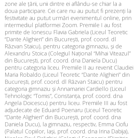
zone ale ţării, unii dintre ei aflându-se chiar la a
doua participare. Cei care nu au putut fi prezenţi la
festivitate au putut urmări evenimentul online, prin
intermediul platformei Zoom. Premiile I au fost
primite de Ionescu Flavia Gabriela (Liceul Teoretic
“Dante Alighieri” din Bucureşti, prof. coord. dl
Răzvan Staicu), pentru categoria gimnaziu, şi de
Alexandru Stoica (Colegiul Naţional “Mihai Viteazul”
din Bucureşti, prof. coord. dna Daniela Ducu)
pentru categoria liceu. Premiile II au revenit Claudiei
Maria Robaldo (Liceul Teoretic “Dante Alighieri” din
Bucureşti, prof. coord. dl Răzvan Staicu) pentru
categoria gimnaziu şi Annamariei Cardiello (Liceul
Tehnologic “Tomis”, Constanţa, prof. coord. dna
Angela Doicescu) pentru liceu. Premiile III au fost
adjudecate de Eduard Poenaru (Liceul Teoretic
“Dante Alighieri” din Bucureşti, prof. coord. dna
Daniela Ducu), la gimnaziu, respectiv, Emma Ciofu
(Palatul Copiilor, Iaşi, prof. coord. dna Irina Dabija),