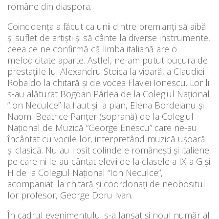
române din diaspora.
Coincidenţa a făcut ca unii dintre premianţi să aibă
şi suflet de artişti şi să cânte la diverse instrumente,
ceea ce ne confirmă că limba italiană are o
melodicitate aparte. Astfel, ne-am putut bucura de
prestaţiile lui Alexandru Stoica la vioară, a Claudiei
Robaldo la chitară şi de vocea Flaviei Ionescu. Lor li
s-au alăturat Bogdan Pârlea de la Colegiul Naţional
“Ion Neculce” la flaut şi la pian, Elena Bordeianu şi
Naomi-Beatrice Panţer (soprană) de la Colegiul
Naţional de Muzică “George Enescu” care ne-au
încântat cu vocile lor, interpretând muzică uşoară
şi clasică. Nu au lipsit colindele româneşti şi italiene
pe care ni le-au cântat elevii de la clasele a IX-a G şi
H de la Colegiul Naţional “Ion Neculce”,
acompaniaţi la chitară şi coordonaţi de neobositul
lor profesor, George Doru Ivan.
În cadrul evenimentului s-a lansat şi noul număr al