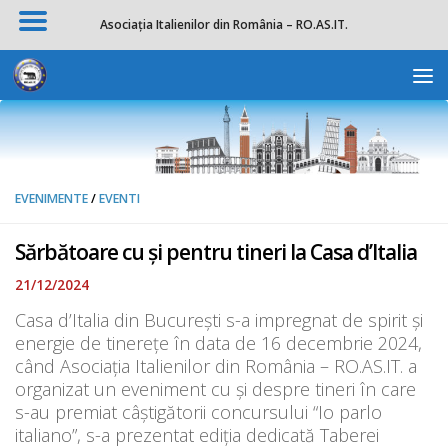
Asociația Italienilor din România – RO.AS.IT.
Skip to content
Deschide b
EVENIMENTE
/
EVENTI
Sărbătoare cu şi pentru tineri la Casa d’Italia
21/12/2024
Casa d’Italia din Bucureşti s-a impregnat de spirit şi
energie de tinereţe în data de 16 decembrie 2024,
când Asociaţia Italienilor din România – RO.AS.IT. a
organizat un eveniment cu şi despre tineri în care
s-au premiat câştigătorii concursului “Io parlo
italiano”, s-a prezentat ediţia dedicată Taberei