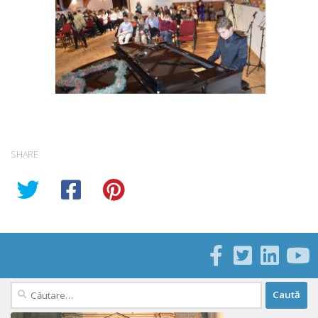
SHARE
Caută
după: