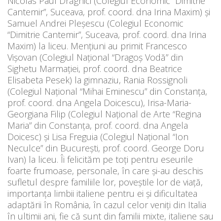
Nicolas Paul Drăghici (Colegiul Economic “Dimitrie
Cantemir”, Suceava, prof. coord. dna Irina Maxim) şi
Samuel Andrei Pleşescu (Colegiul Economic
“Dimitrie Cantemir”, Suceava, prof. coord. dna Irina
Maxim) la liceu. Menţiuni au primit Francesco
Vişovan (Colegiul Naţional “Dragoş Vodă” din
Sighetu Marmaţiei, prof. coord. dna Beatrice
Elisabeta Pesek) la gimnaziu, Rania Rossignoli
(Colegiul Naţional “Mihai Eminescu” din Constanţa,
prof. coord. dna Angela Doicescu), Irisa-Maria-
Georgiana Filip (Colegiul Naţional de Arte “Regina
Maria” din Constanţa, prof. coord. dna Angela
Doicesc) și Lisa Freguia (Colegiul Național “Ion
Neculce” din București, prof. coord. George Doru
Ivan) la liceu. Îi felicităm pe toţi pentru eseurile
foarte frumoase, personale, în care şi-au deschis
sufletul despre familiile lor, poveştile lor de viaţă,
importanţa limbii italiene pentru ei şi dificultatea
adaptării în România, în cazul celor veniţi din Italia
în ultimii ani, fie că sunt din familii mixte, italiene sau