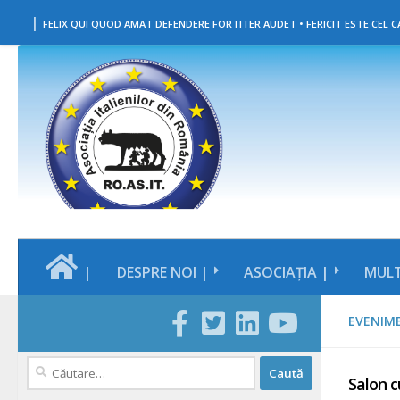
|
Skip to content
FELIX QUI QUOD AMAT DEFENDERE FORTITER AUDET • FERICIT ESTE CEL CA
|
DESPRE NOI |
ASOCIAȚIA |
MULT
EVENIM
Caută
Salon c
după: