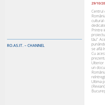
29/10/2
Centrul c
România 
cultural
dedicate
Printre i
proiectu
tău”. Ac
punându-
RO.AS.IT. – CHANNEL
se află î
Cu acest
prezentat
Ulterior 
un docum
România 
reîntreg
Ultima p
(Reviani
București