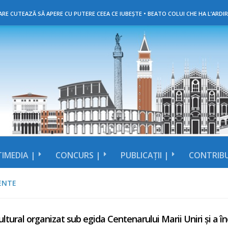
RE CUTEAZĂ SĂ APERE CU PUTERE CEEA CE IUBEȘTE • BEATO COLUI CHE HA L’ARDIR
IMEDIA |
CONCURS |
PUBLICAȚII |
CONTRIBU
ENTE
ultural organizat sub egida Centenarului Marii Uniri și a în