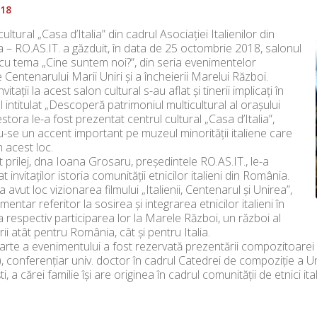
018
ultural „Casa d’Italia” din cadrul Asociației Italienilor din
– RO.AS.IT. a găzduit, în data de 25 octombrie 2018, salonul
 cu tema „Cine suntem noi?”, din seria evenimentelor
 Centenarului Marii Uniri și a încheierii Marelui Război.
nvitații la acest salon cultural s-au aflat și tinerii implicați în
l intitulat „Descoperă patrimoniul multicultural al orașului
estora le-a fost prezentat centrul cultural „Casa d’Italia”,
se un accent important pe muzeul minorității italiene care
n acest loc.
 prilej, dna Ioana Grosaru, președintele RO.AS.IT., le-a
 invitaților istoria comunității etnicilor italieni din România.
a avut loc vizionarea filmului „Italienii, Centenarul și Unirea”,
entar referitor la sosirea și integrarea etnicilor italieni în
respectiv participarea lor la Marele Război, un război al
irii atât pentru România, cât și pentru Italia.
arte a evenimentului a fost rezervată prezentării compozitoarei
), conferențiar univ. doctor în cadrul Catedrei de compoziție a U
, a cărei familie își are originea în cadrul comunității de etnici ital