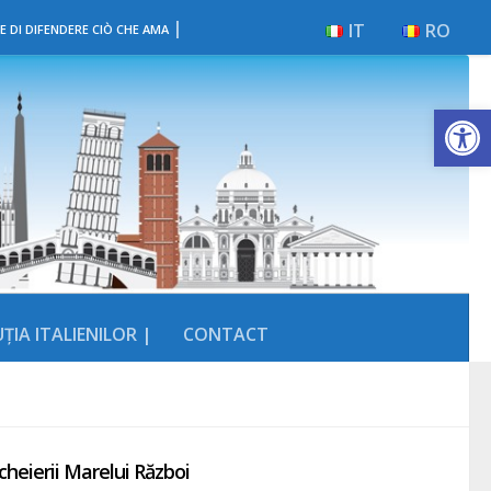
|
IT
RO
E DI DIFENDERE CIÒ CHE AMA
Deschide b
ȚIA ITALIENILOR |
CONTACT
cheierii Marelui Război