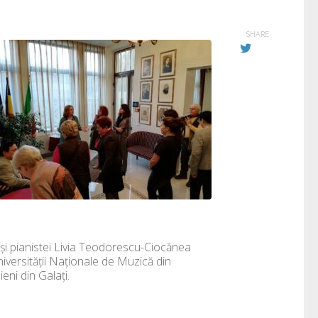
SHARE
 și pianistei Livia Teodorescu-Ciocănea
niversității Naționale de Muzică din
ieni din Galați.