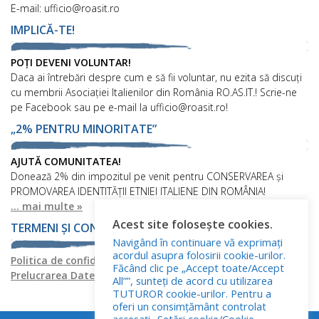
E-mail: ufficio@roasit.ro
IMPLICĂ-TE!
POȚI DEVENI VOLUNTAR!
Daca ai întrebări despre cum e să fii voluntar, nu ezita să discuți
cu membrii Asociației Italienilor din România RO.AS.IT.! Scrie-ne
pe Facebook sau pe e-mail la ufficio@roasit.ro!
„2% PENTRU MINORITATE”
AJUTĂ COMUNITATEA!
Donează 2% din impozitul pe venit pentru CONSERVAREA și
PROMOVAREA IDENTITĂȚII ETNIEI ITALIENE DIN ROMÂNIA!
... mai multe »
Acest site folosește cookies.
TERMENI ȘI CONDIȚII
Navigând în continuare vă exprimați
acordul asupra folosirii cookie-urilor.
Politica de confidențialitate
Politica privind fișierele cookies
Făcând clic pe „Accept toate/Accept
Prelucrarea Datelor cu Caracter Personal
All””, sunteți de acord cu utilizarea
TUTUROR cookie-urilor. Pentru a
oferi un consimțământ controlat