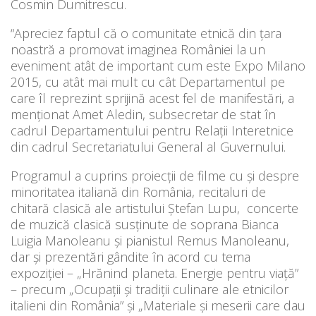
Cosmin Dumitrescu.
“Apreciez faptul că o comunitate etnică din țara
noastră a promovat imaginea României la un
eveniment atât de important cum este Expo Milano
2015, cu atât mai mult cu cât Departamentul pe
care îl reprezint sprijină acest fel de manifestări, a
menționat Amet Aledin, subsecretar de stat în
cadrul Departamentului pentru R​​el​ații​ ​​Interetnice
din cadrul Secretariatului General al Guvernului.​
Programul a cuprins proiecții de filme cu și despre
minoritatea italiană din România, recitaluri de
chitară clasică ale artistului Ștefan Lupu,
concerte
de muzică clasică susținute de soprana Bianca
Luigia Manoleanu și pianistul Remus Manoleanu,
dar și prezentări gândite în acord cu tema
expoziției – „Hrănind planeta. Energie pentru viață”
– precum „Ocupații și tradiții culinare ale etnicilor
italieni din România” și „Materiale și meserii care dau