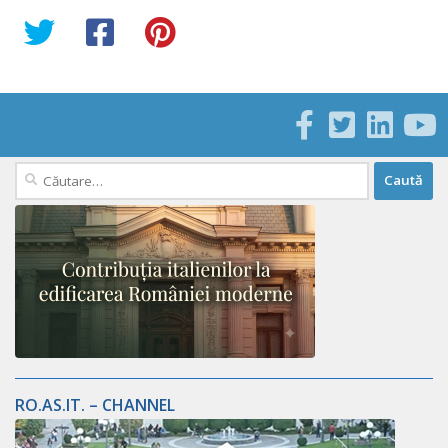
Caută
după:
RO.AS.IT. – CHANNEL