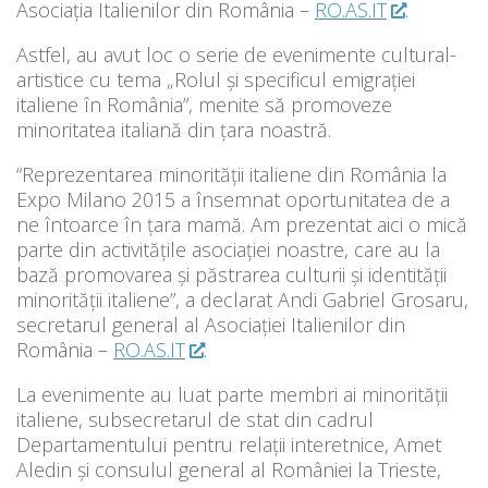
Asociația Italienilor din România –
RO.AS.IT
.​
Astfel, au avut loc o serie de evenimente cultural-
artistice cu tema „Rolul și specificul emigrației
italiene în România”, menite să promoveze
minoritatea italiană din țara noastră.
“Reprezentarea minorității italiene din România la
Expo Milano 2015 a însemnat oportunitatea de a
ne întoarce în țara mamă. Am prezentat aici o mică
parte din activitățile asociaț​iei​ noastre, care au la
bază promovarea și păstrarea culturii și identității
minorității italiene​”, a declarat Andi Gabriel Grosaru,
secretarul general al Asociației Italienilor din
România –
RO.AS.IT
​.
La evenimente au luat parte membri ai minori​tății
italiene, subsecretarul de stat din cadrul
Departamentului pentru relații interetnice, Amet
Aledin și consulul general al României la Trieste,