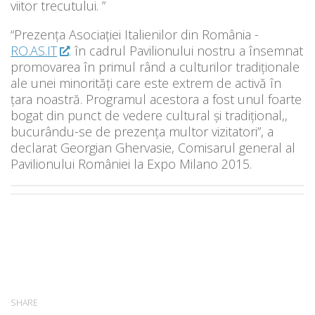
viitor trecutului. ”
“Prezența Asociației Italienilor ​din România -​
RO.AS.IT
.​ în cadrul Pavilionului nostru a însemnat
promovarea în primul rând a culturilor tradiționale
ale unei minorități care este extrem de activă în
țara noastră. Programul acestora a fost unul foarte
bogat din punct de vedere cultural și tradițional,,
bucurându-se de prezența multor vizitatori”​, a
declarat Georgian Ghervasie, Comisarul general al
Pavilionului României la Expo Milano 2015.
SHARE