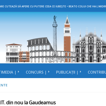
RE CUTEAZĂ SĂ APERE CU PUTERE CEEA CE IUBEȘTE • BEATO COLUI CHE HA L’ARDIR
IMEDIA |
CONCURS |
PUBLICAȚII |
CONTRIBU
ENTE
.IT. din nou la Gaudeamus