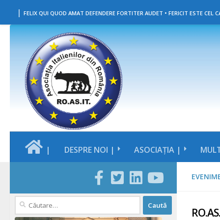
|
Skip to content
FELIX QUI QUOD AMAT DEFENDERE FORTITER AUDET • FERICIT ESTE CEL CA
|
DESPRE NOI |
ASOCIAȚIA |
MULT
EVENIM
Caută
RO.AS
după: