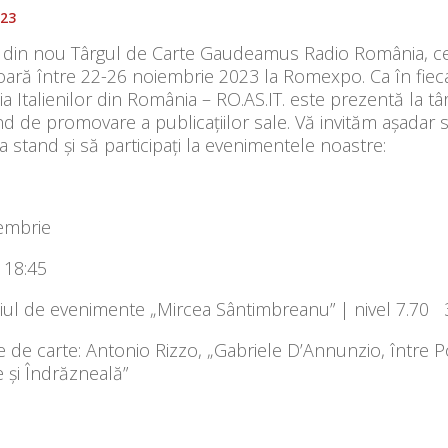
023
 din nou Târgul de Carte Gaudeamus Radio România, c
oară între 22-26 noiembrie 2023 la Romexpo. Ca în fiec
ia Italienilor din România – RO.AS.IT. este prezentă la tâ
d de promovare a publicațiilor sale. Vă invităm așadar 
i la stand și să participați la evenimentele noastre:
embrie
 18:45
ţiul de evenimente „Mircea Sântimbreanu” | nivel 7.70
 de carte: Antonio Rizzo, „Gabriele D’Annunzio, între P
 şi Îndrăzneală”