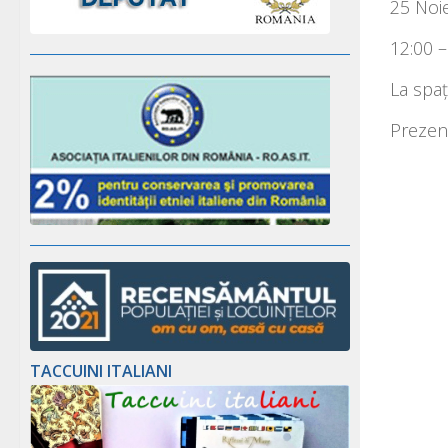
25 Noi
12:00 –
La spa
Prezent
TACCUINI ITALIANI