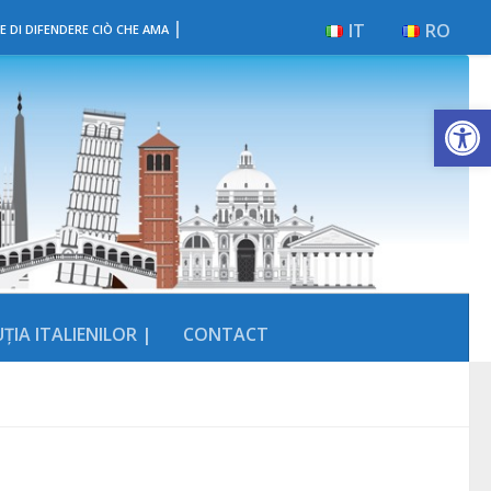
|
IT
RO
E DI DIFENDERE CIÒ CHE AMA
Deschide b
ȚIA ITALIENILOR |
CONTACT