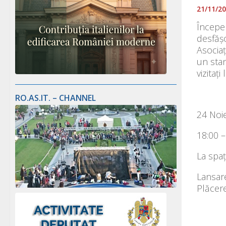
21/11/2
Începe
desfăș
Asociaț
un stan
vizitaț
RO.AS.IT. – CHANNEL
24 Noi
18:00 –
La spa
Lansare
Plăcere