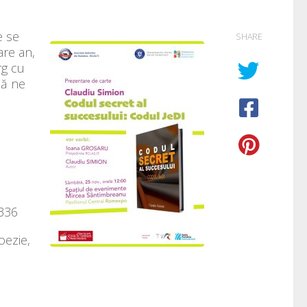
e se
SHARE
are an,
rg cu
să ne
 336
oezie,