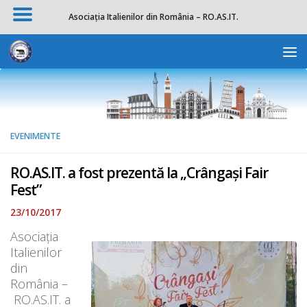
Asociația Italienilor din România – RO.AS.IT.
Skip to content
Deschide b
EVENIMENTE
RO.AS.IT. a fost prezentă la „Crângași Fair
Fest”
23/10/2017
Asociația
Italienilor
din
România –
RO.AS.IT. a