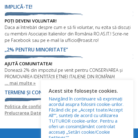
IMPLICĂ-TE!
POȚI DEVENI VOLUNTAR!
Daca ai întrebări despre cum e să fii voluntar, nu ezita să discuți
cu membrii Asociației Italienilor din România RO.AS.IT.! Scrie-ne
pe Facebook sau pe e-mail la ufficio@roasit.ro!
„2% PENTRU MINORITATE”
AJUTĂ COMUNITATEA!
Donează 2% din impozitul pe venit pentru CONSERVAREA și
PROMOVAREA IDENTITĂȚII ETNIEI ITALIENE DIN ROMÂNIA!
... mai multe »
Acest site folosește cookies.
TERMENI ȘI CONDIȚII
Navigând în continuare vă exprimați
acordul asupra folosirii cookie-urilor.
Politica de confidențialitate
Politica privind fișierele cookies
Făcând clic pe „Accept toate/Accept
Prelucrarea Datelor cu Caracter Personal
All””, sunteți de acord cu utilizarea
TUTUROR cookie-urilor. Pentru a
oferi un consimțământ controlat
accesați „Setări cookie/Cookie
Settings"” .