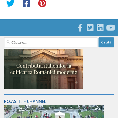
Caută
după:
RO.AS.IT. – CHANNEL