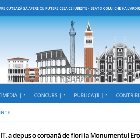
RE CUTEAZĂ SĂ APERE CU PUTERE CEEA CE IUBEȘTE • BEATO COLUI CHE HA L’ARDIR
IMEDIA |
CONCURS |
PUBLICAȚII |
CONTRIBU
ENTE
IT. a depus o coroană de flori la Monumentul Eroil