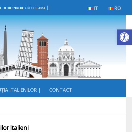
|
IT
RO
E DI DIFENDERE CIÒ CHE AMA
Deschide b
ȚIA ITALIENILOR |
CONTACT
or Italieni