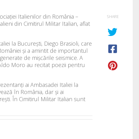
ciației Italienilor din România –
SHARE
ni din Cimitirul Militar Italian, aflat
iei la Bucureşti, Diego Brasioli, care
l României și a amintit de importantul
 generate de mișcările seismice. A
 Aldo Moro au recitat poezii pentru
zentanţi ai Ambasadei Italiei la
vează în România, dar şi ai
ti. În Cimitirul Militar Italian sunt