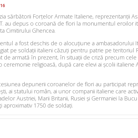
016
ia sărbătorii Forțelor Armate Italiene, reprezentanții Aso
T. au depus o coroană de flori la monumentul eroilor italie
nta Cimitirului Ghencea.
ntul a fost deschis de o alocuţiune a ambasadorului Ital
giat pe soldaţii italieni căzuţi pentru patrie pe teritoriu
at de armată în prezent, în situații de criză precum cele
 ceremonie religioasă, după care elevi ai școlii italiene
esiunea depunerii coroanelor de flori au participat repre
ti, ai statului român, ai unor companii italiene care acti
elor Austriei, Marii Britanii, Rusiei şi Germaniei la Bucureş
i aproximativ 1750 de soldaţi.