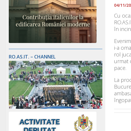
04/11/2
Cu ocaz
RO.AS.I
în inci
Evenime
i-a oma
rol juc
RO.AS.IT. – CHANNEL
urmat o
pace.
La proc
Bucureş
ambasad
îngopaţ