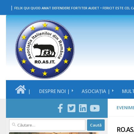
|
Skip to content
FELIX QUI QUOD AMAT DEFENDERE FORTITER AUDET • FERICIT ESTE CEL CA
|
DESPRE NOI |
ASOCIAȚIA |
MULT
EVENIM
Caută
RO.AS.
după: