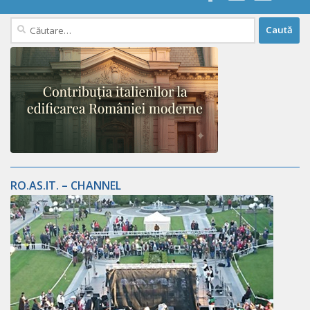
Caută
după:
RO.AS.IT. – CHANNEL