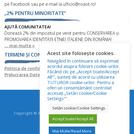
pe Facebook sau pe e-mail la ufficio@roasit.ro!
„2% PENTRU MINORITATE”
AJUTĂ COMUNITATEA!
Donează 2% din impozitul pe venit pentru CONSERVAREA și
PROMOVAREA IDENTITĂȚII ETNIEI ITALIENE DIN ROMÂNIA!
... mai multe »
Acest site folosește cookies.
TERMENI ȘI CONDIȚII
Navigând în continuare vă exprimați
acordul asupra folosirii cookie-urilor.
Politica de confidențialitate
Politica privind fișierele cookies
Făcând clic pe „Accept toate/Accept
Prelucrarea Datelor cu Caracter Personal
All””, sunteți de acord cu utilizarea
TUTUROR cookie-urilor. Pentru a
oferi un consimțământ controlat
accesați „Setări cookie/Cookie
Settings"” .
Setări cookie/Cookie Settings
Copyright © Asociația Italienilor din România - RO.AS.IT.
Accept toate/Accept All
Toate drepturile rezervate.
Mai Multe/Read More