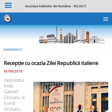
Asociația Italienilor din România – RO.AS.IT.
Skip to content
Deschide b
EVENIMENTE
Recepție cu ocazia Zilei Republicii italiene
05/06/2018
Deputatul
Andi-
Gabriel
Grosaru și
Ioana
Grosaru,