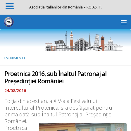
Asociația Italienilor din România – RO.AS.IT.
Skip to content
Deschide b
EVENIMENTE
Proetnica 2016, sub Înaltul Patronaj al
Președinției României
24/08/2016
Ediția din acest an, a XIV-a a Festivalului
Intercultural Protenica, s-a desfăşurat pentru
prima dată sub Înaltul Patronaj al
Președinției
României.
Proetnica