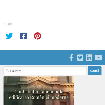
SHARE
Caută
după: