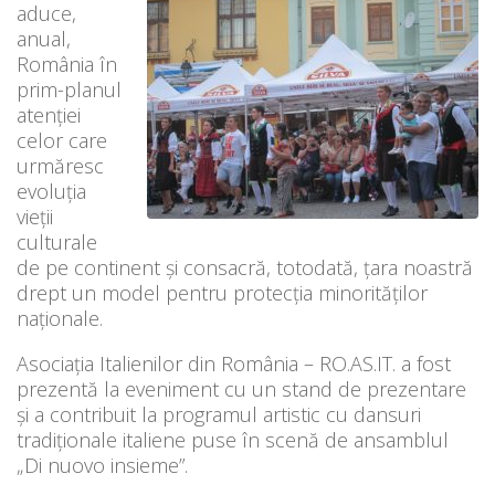
aduce,
anual,
România în
prim-planul
atenţiei
celor care
urmăresc
evoluţia
vieţii
culturale
de pe continent şi consacră, totodată, ţara noastră
drept un model pentru protecţia minorităţilor
naţionale.
Asociația Italienilor din România – RO.AS.IT. a fost
prezentă la eveniment cu un stand de prezentare
și a contribuit la programul artistic cu dansuri
tradiționale italiene puse în scenă de ansamblul
„Di nuovo insieme”.