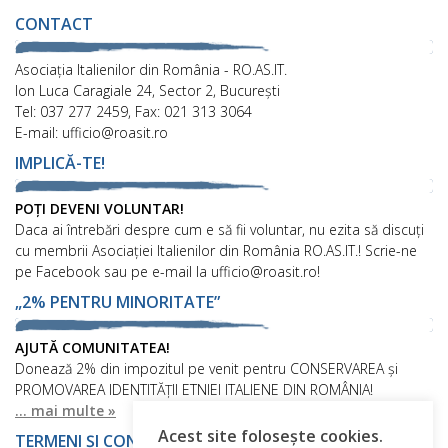
CONTACT
Asociaţia Italienilor din România - RO.AS.IT.
Ion Luca Caragiale 24, Sector 2, București
Tel: 037 277 2459, Fax: 021 313 3064
E-mail: ufficio@roasit.ro
IMPLICĂ-TE!
POȚI DEVENI VOLUNTAR!
Daca ai întrebări despre cum e să fii voluntar, nu ezita să discuți
cu membrii Asociației Italienilor din România RO.AS.IT.! Scrie-ne
pe Facebook sau pe e-mail la ufficio@roasit.ro!
„2% PENTRU MINORITATE”
AJUTĂ COMUNITATEA!
Donează 2% din impozitul pe venit pentru CONSERVAREA și
PROMOVAREA IDENTITĂȚII ETNIEI ITALIENE DIN ROMÂNIA!
... mai multe »
Acest site folosește cookies.
TERMENI ȘI CONDIȚII