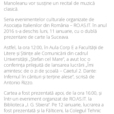
Manoleanu vor susține un recital de muzică
clasică.
Seria evenimentelor culturale organizate de
Asociația Italienilor din România – RO.AS.IT. în anul
2016 s-a deschis luni, 11 ianuarie, cu o dublă
prezentare de carte la Suceava.
Astfel, la ora 12:00, în Aula Corp E a Facultății de
Litere și Științe ale Comunicării din cadrul
Universității „Ștefan cel Mare”, a avut loc o
conferința prilejuită de lansarea lucrării „Îmi
amintesc de o zi de școală – Caietul 2. Dante:
Infernul în cânturi și terține alese”, scrisă de
Antonio Rizzo.
Cartea a fost prezentată apoi, de la ora 16:00, și
într-un eveniment organizat de RO.AS.IT. la
Biblioteca „I. G. Sbiera”. Pe 12 ianuarie, lucrarea a
fost prezentată și la Fălticeni, la Colegiul Tehnic