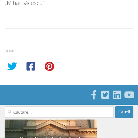
„Mihai Băcescu”.
SHARE
Caută
după: