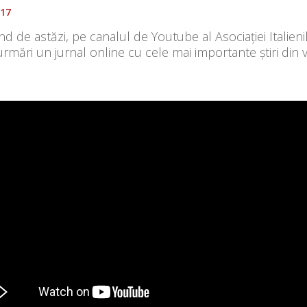
017
d de astăzi, pe canalul de Youtube al Asociației Italienil
rmări un jurnal online cu cele mai importante știri din via