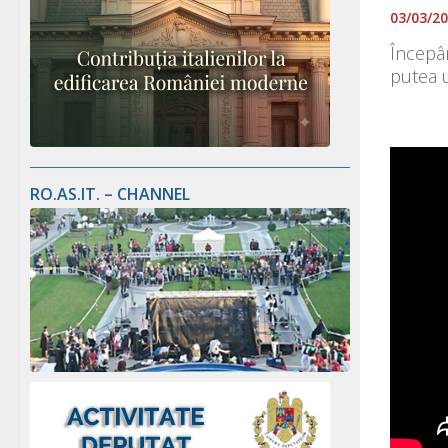
03/03/2
Începân
putea u
RO.AS.IT. – CHANNEL