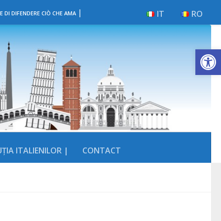
|
IT
RO
E DI DIFENDERE CIÒ CHE AMA
Deschide b
ȚIA ITALIENILOR |
CONTACT