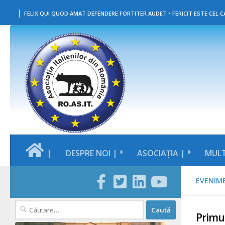
|
Skip to content
FELIX QUI QUOD AMAT DEFENDERE FORTITER AUDET • FERICIT ESTE CEL CA
|
DESPRE NOI |
ASOCIAȚIA |
MULT
EVENIM
Caută
Primul
după: