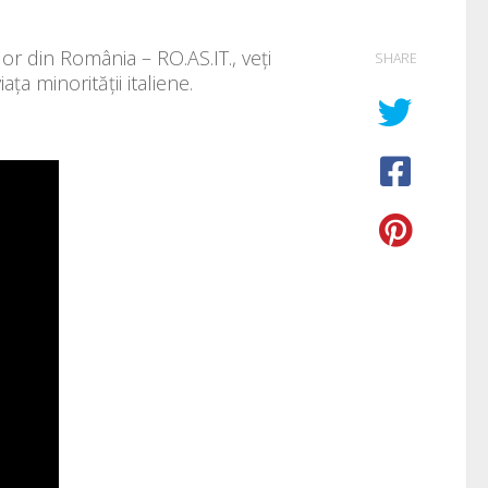
or din România – RO.AS.IT., veți
SHARE
ța minorității italiene.