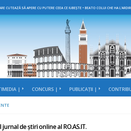
RE CUTEAZĂ SĂ APERE CU PUTERE CEEA CE IUBEȘTE • BEATO COLUI CHE HA L’ARDIR
IMEDIA |
CONCURS |
PUBLICAȚII |
CONTRIBU
ENTE
 jurnal de știri online al RO.AS.IT.