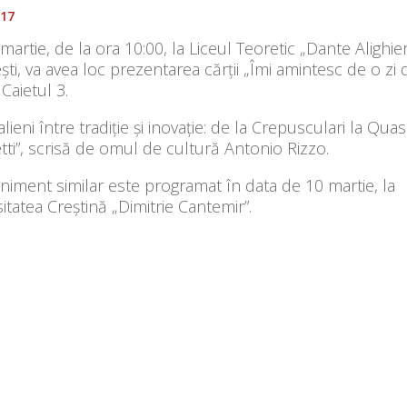
017
 martie, de la ora 10:00, la Liceul Teoretic „Dante Alighier
ti, va avea loc prezentarea cărții „Îmi amintesc de o zi 
 Caietul 3.
talieni între tradiție și inovație: de la Crepusculari la Qua
ti”, scrisă de omul de cultură Antonio Rizzo.
iment similar este programat în data de 10 martie, la
itatea Creștină „Dimitrie Cantemir”.