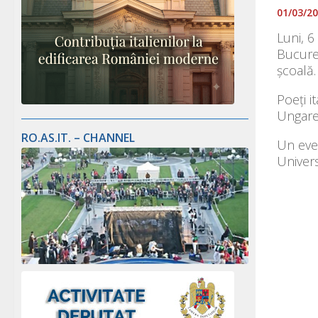
01/03/2
Luni, 6
Bucureș
școală.
Poeți i
Ungaret
RO.AS.IT. – CHANNEL
Un even
Univers