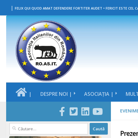
|
Skip to content
FELIX QUI QUOD AMAT DEFENDERE FORTITER AUDET • FERICIT ESTE CEL CA
|
DESPRE NOI |
ASOCIAȚIA |
MULT
EVENIM
Caută
Prezen
după: