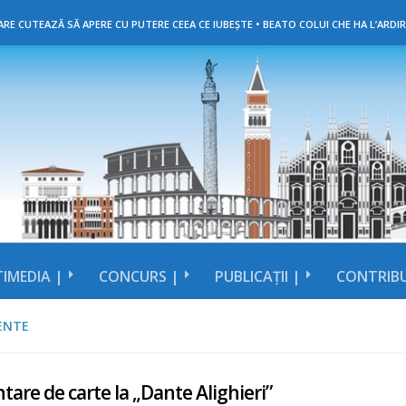
RE CUTEAZĂ SĂ APERE CU PUTERE CEEA CE IUBEȘTE • BEATO COLUI CHE HA L’ARDIR
IMEDIA |
CONCURS |
PUBLICAȚII |
CONTRIBU
ENTE
tare de carte la „Dante Alighieri”