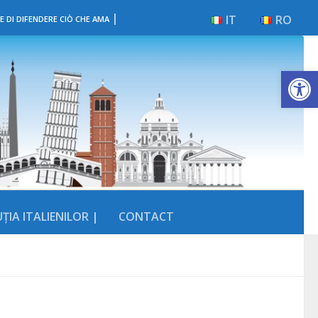
|
IT
RO
E DI DIFENDERE CIÒ CHE AMA
Deschide b
ȚIA ITALIENILOR |
CONTACT