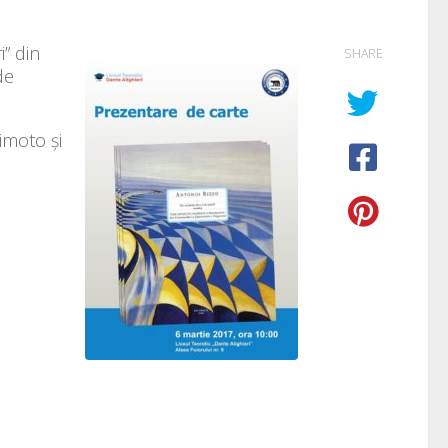
i” din
SHARE
de
simoto și