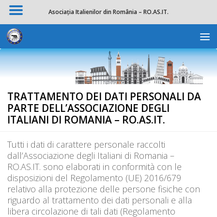
Asociația Italienilor din România – RO.AS.IT.
Salta al contenuto
Apri la 
TRATTAMENTO DEI DATI PERSONALI DA
PARTE DELL’ASSOCIAZIONE DEGLI
ITALIANI DI ROMANIA – RO.AS.IT.
Tutti i dati di carattere personale raccolti
dall’Associazione degli Italiani di Romania –
RO.AS.IT. sono elaborati in conformità con le
disposizioni del Regolamento (UE) 2016/679
relativo alla protezione delle persone fisiche con
riguardo al trattamento dei dati personali e alla
libera circolazione di tali dati (Regolamento