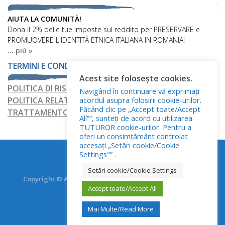
AIUTA LA COMUNITÀ!
Dona il 2% delle tue imposte sul reddito per PRESERVARE e
PROMUOVERE L'IDENTITÀ ETNICA ITALIANA IN ROMANIA!
... più »
TERMINI E CONDIZIONI
Acest site folosește cookies.
POLITICA DI RISERVATEZZA
Navigând în continuare vă exprimați
POLITICA RELATIVA AI FILE COOKIE
acordul asupra folosirii cookie-urilor.
Făcând clic pe „Accept toate/Accept
TRATTAMENTO DEI DATI PERSONALI
All””, sunteți de acord cu utilizarea
TUTUROR cookie-urilor. Pentru a
oferi un consimțământ controlat
accesați „Setări cookie/Cookie
Settings"” .
Setări cookie/Cookie Settings
Copyright © Asociația Italienilor din România - RO.AS.IT.
Toate drepturile rezervate.
Accept toate/Accept All
Mai Multe/Read More