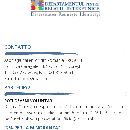
CONTATTO
Asociaţia Italienilor din România - RO.AS.IT.
Ion Luca Caragiale 24, Sector 2, București
Tel: 037 277 2459, Fax: 021 313 3064
E-mail: ufficio@roasit.ro
PARTECIPA!
POȚI DEVENI VOLUNTAR!
Daca ai întrebări despre cum e să fii voluntar, nu ezita să discuți
cu membrii Asociației Italienilor din România RO.AS.IT.! Scrie-ne
pe Facebook sau pe e-mail la ufficio@roasit.ro!
“2% PER LA MINORANZA”