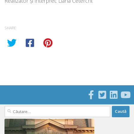
Realizator și interpret: Liana Ceterchi.
SHARE
Caută
după: