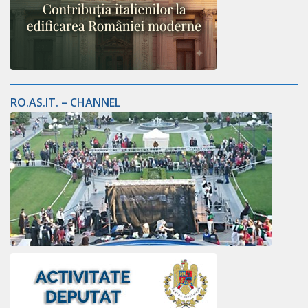
RO.AS.IT. – CHANNEL