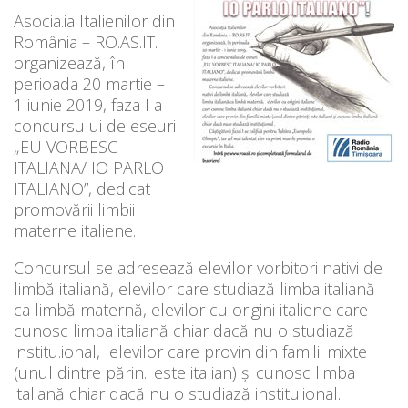
Asocia.ia Italienilor din
România – RO.AS.IT.
organizează, în
perioada 20 martie –
1 iunie 2019, faza I a
concursului de eseuri
„EU VORBESC
ITALIANA/ IO PARLO
ITALIANO”, dedicat
promovării limbii
materne italiene.
Concursul se adresează elevilor vorbitori nativi de
limbă italiană, elevilor care studiază limba italiană
ca limbă maternă, elevilor cu origini italiene care
cunosc limba italiană chiar dacă nu o studiază
institu.ional, elevilor care provin din familii mixte
(unul dintre părin.i este italian) și cunosc limba
italiană chiar dacă nu o studiază institu.ional.