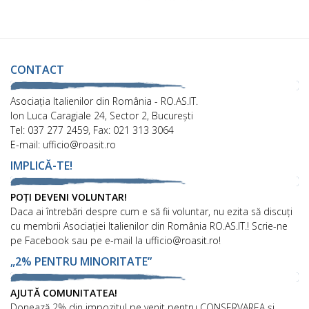
CONTACT
Asociaţia Italienilor din România - RO.AS.IT.
Ion Luca Caragiale 24, Sector 2, București
Tel: 037 277 2459, Fax: 021 313 3064
E-mail: ufficio@roasit.ro
IMPLICĂ-TE!
POȚI DEVENI VOLUNTAR!
Daca ai întrebări despre cum e să fii voluntar, nu ezita să discuți
cu membrii Asociației Italienilor din România RO.AS.IT.! Scrie-ne
pe Facebook sau pe e-mail la ufficio@roasit.ro!
„2% PENTRU MINORITATE”
AJUTĂ COMUNITATEA!
Donează 2% din impozitul pe venit pentru CONSERVAREA și