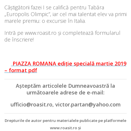
Câștigătorii fazei I se califică pentru Tabăra
„Europolis Olimpic”, iar cel mai talentat elev va primi
marele premiu: o excursie în Italia.
Intră pe www.roasit.ro și completează formularul
de înscriere!
PIAZZA ROMANA ediție specială martie 2019
– format pdf
Aşteptăm articolele Dumneavoastră la
următoarele adrese de e-mail:
ufficio@roasit.ro, victor.partan@yahoo.com
Drepturile de autor pentru materialele publicate pe platformele
www.roasit.ro şi