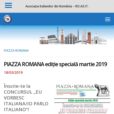
Asociația Italienilor din România – RO.AS.IT.
Skip to content
Deschide b
PIAZZA ROMANA
PIAZZA ROMANA ediție specială martie 2019
18/03/2019
Înscrie-te la
CONCURSUL „EU
VORBESC
ITALIANA/IO PARLO
ITALIANO”!