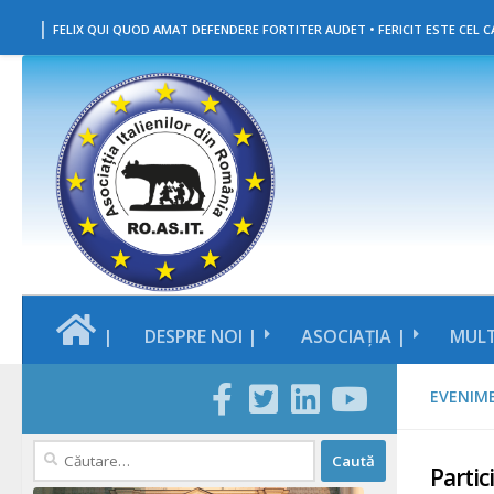
|
Skip to content
FELIX QUI QUOD AMAT DEFENDERE FORTITER AUDET • FERICIT ESTE CEL CA
|
DESPRE NOI |
ASOCIAȚIA |
MULT
EVENIM
Caută
Partic
după: