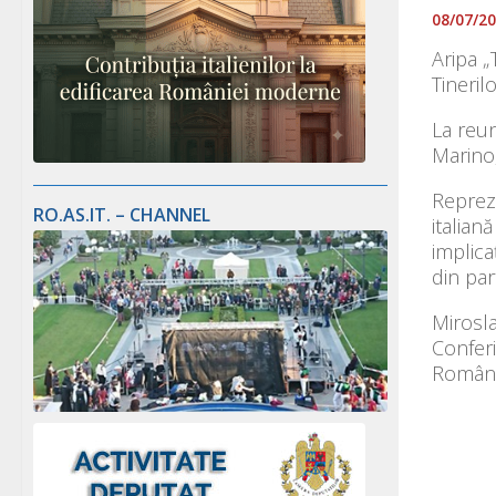
08/07/2
Aripa „
Tineril
La reun
Marino,
Repreze
RO.AS.IT. – CHANNEL
italian
implica
din par
Mirosla
Conferi
România