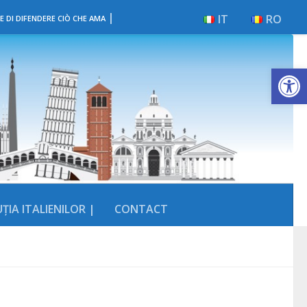
|
IT
RO
E DI DIFENDERE CIÒ CHE AMA
Deschide b
ȚIA ITALIENILOR |
CONTACT