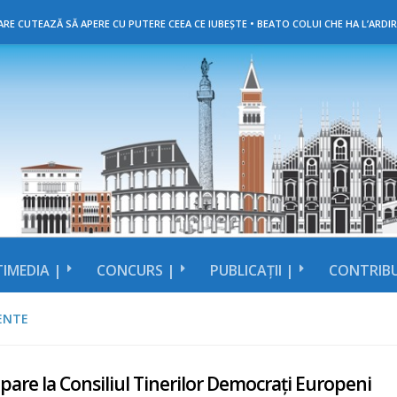
RE CUTEAZĂ SĂ APERE CU PUTERE CEEA CE IUBEȘTE • BEATO COLUI CHE HA L’ARDIR
IMEDIA |
CONCURS |
PUBLICAȚII |
CONTRIBU
ENTE
ipare la Consiliul Tinerilor Democrați Europeni