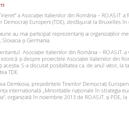
015
Tineret” a Asociației Italienilor din România – RO.AS.IT. a
or Democrați Europeni (TDE), desfășurat la Bruxelles în d
iune au mai participat reprezentanți ai organizațiilor m
 Slovacia și Germania.
ntantul Asociației Italienilor din România – RO.AS.IT. a 
ă istorică și despre proiectele Asociației Italienilor din R
ți aceștia. S-a discutat posibilitatea ca, de anul viitor, la 
tea TDE.
va Demkova, președintele Tinerilor Democrați Europeni,
nța internatională „Minoritatile naționale în strategia eur
”, organizată în noiembrie 2013 de RO.AS.IT. și PDE, la 