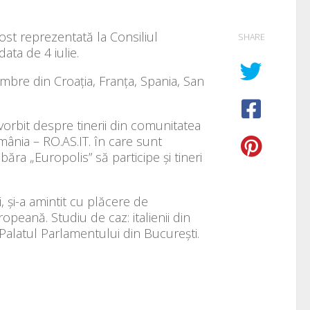
 fost reprezentată la Consiliul
SHARE
ata de 4 iulie.
embre din Croația, Franța, Spania, San
vorbit despre tinerii din comunitatea
omânia – RO.AS.IT. în care sunt
tabăra „Europolis” să participe și tineri
 și-a amintit cu plăcere de
opeană. Studiu de caz: italienii din
Palatul Parlamentului din București.