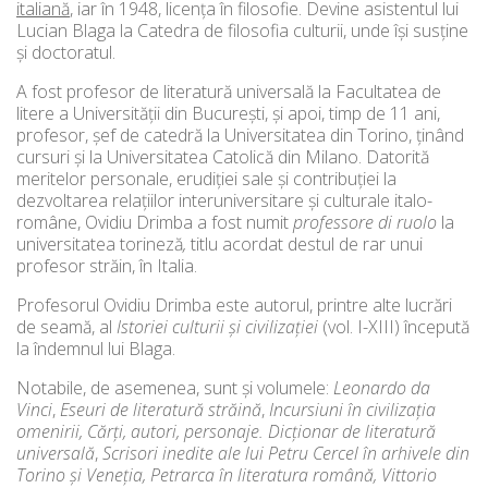
italiană
, iar în 1948, licenţa în filosofie. Devine asistentul lui
Lucian Blaga la Catedra de filosofia culturii, unde îşi susţine
şi doctoratul.
A fost profesor de literatură universală la Facultatea de
litere a Universităţii din Bucureşti, şi apoi, timp de 11 ani,
profesor, şef de catedră la Universitatea din Torino, ţinând
cursuri şi la Universitatea Catolică din Milano. Datorită
meritelor personale, erudiţiei sale şi contribuţiei la
dezvoltarea relaţiilor interuniversitare şi culturale italo-
române, Ovidiu Drimba a fost numit
professore di ruolo
la
universitatea torineză
,
titlu acordat destul de rar unui
profesor străin, în Italia.
Profesorul Ovidiu Drimba este autorul, printre alte lucrări
de seamă, al
Istoriei culturii şi civilizaţiei
(vol. I-XIII) începută
la îndemnul lui Blaga.
Notabile, de asemenea, sunt şi volumele:
Leonardo da
Vinci
,
Eseuri de literatură străină
,
Incursiuni în civilizaţia
omenirii,
Cărţi, autori, personaje. Dicţionar de literatură
universală
,
Scrisori inedite ale lui Petru Cercel în arhivele din
Torino şi Veneţia, Petrarca în literatura română, Vittorio