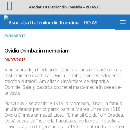
Asociația Italienilor din România – RO.AS.IT.
Skip to content
Deschide b
EVENIMENTE
Ovidiu Drimba: in memoriam
08/07/2015
S-au scurs deja trei luni de când s-a stins din viaţă cel ce a
fost eminentul cărturar Ovidiu Drimba, spirit enciclopedic,
italofon şi italofil. Am aflat cu întârziere de dispariţia
Domniei Sale şi datorită discreţiei mass-media în ceea ce-l
priveşte.
Născut în 2 septembrie 1919 la Marginea, Bihor, în familia
unui învățător patriot participant la Marea Unire din 1918,
Ovidiu Drimba urmează Liceul “Emanuil Gojdu” din Oradea.
După aceea se înscrie la Facultatea de litere şi filosofie a
Universităţii din Cluj, luându-şi, în 1942, licenţa în franceză şi