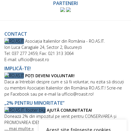
PARTENERI
CONTACT
Asociaţia Italienilor din România - RO.AS.IT.
Ion Luca Caragiale 24, Sector 2, București
Tel: 037 277 2459, Fax: 021 313 3064
E-mail: ufficio@roasit.ro
IMPLICĂ-TE!
POȚI DEVENI VOLUNTAR!
Daca ai întrebări despre cum e să fii voluntar, nu ezita să discuți
cu membrii Asociației Italienilor din România RO.AS.IT.! Scrie-ne
pe Facebook sau pe e-mail la ufficio@roasit.ro!
„2% PENTRU MINORITATE”
AJUTĂ COMUNITATEA!
Donează 2% din impozitul pe venit pentru CONSERVAREA și
PROMOVAREA IDENTITĂȚII ETNIEI ITALIENE DIN ROMÂNIA!
... mai multe »
Acest site folosește cookies.