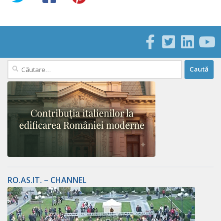
Caută
după:
RO.AS.IT. – CHANNEL