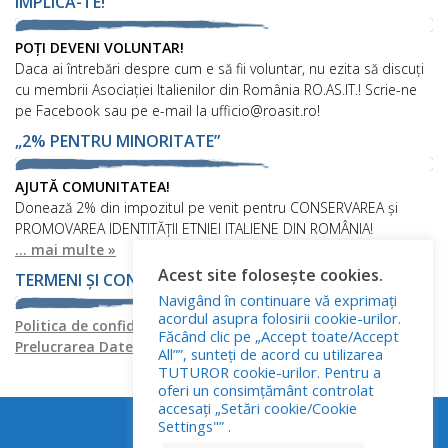
IMPLICĂ-TE!
POȚI DEVENI VOLUNTAR!
Daca ai întrebări despre cum e să fii voluntar, nu ezita să discuți
cu membrii Asociației Italienilor din România RO.AS.IT.! Scrie-ne
pe Facebook sau pe e-mail la ufficio@roasit.ro!
„2% PENTRU MINORITATE”
AJUTĂ COMUNITATEA!
Donează 2% din impozitul pe venit pentru CONSERVAREA și
PROMOVAREA IDENTITĂȚII ETNIEI ITALIENE DIN ROMÂNIA!
... mai multe »
Acest site folosește cookies.
TERMENI ȘI CONDIȚII
Navigând în continuare vă exprimați
acordul asupra folosirii cookie-urilor.
Politica de confidențialitate
Politica privind fișierele cookies
Făcând clic pe „Accept toate/Accept
Prelucrarea Datelor cu Caracter Personal
All””, sunteți de acord cu utilizarea
TUTUROR cookie-urilor. Pentru a
oferi un consimțământ controlat
accesați „Setări cookie/Cookie
Settings"” .