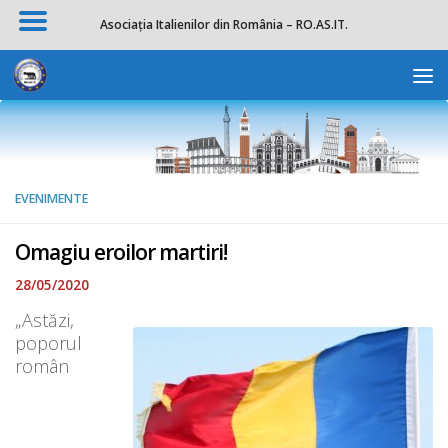
Asociația Italienilor din România – RO.AS.IT.
Skip to content
Deschide b
EVENIMENTE
Omagiu eroilor martiri!
28/05/2020
„Astăzi,
poporul
român