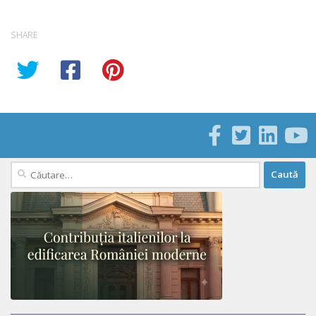
SHARE
Caută
după: