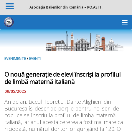
Asociația Italienilor din România – RO.AS.IT.
Skip to content
Deschide b
EVENIMENTE
/
EVENTI
O nouă generaţie de elevi înscrişi la profilul
de limbă maternă italiană
09/05/2025
An de an, Liceul Teoretic „Dante Alighieri” din
București își deschide porțile pentru noi serii de
copii ce se înscriu la profilul de limbă maternă
italiană, iar anul acesta cererea a fost mai mare ca
niciodată, numărul doritorilor ajungând la 120. O