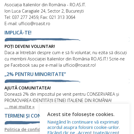
Asociaţia Italienilor din România - RO.AS.IT.
Ion Luca Caragiale 24, Sector 2, București
Tel: 037 277 2459, Fax: 021 313 3064
E-mail: ufficio@roasit.ro
IMPLICĂ-TE!
POȚI DEVENI VOLUNTAR!
Daca ai întrebări despre cum e să fii voluntar, nu ezita să discuți
cu membrii Asociației Italienilor din România RO.AS.IT.! Scrie-ne
pe Facebook sau pe e-mail la ufficio@roasit.ro!
„2% PENTRU MINORITATE”
AJUTĂ COMUNITATEA!
Donează 2% din impozitul pe venit pentru CONSERVAREA și
PROMOVAREA IDENTITĂȚII ETNIEI ITALIENE DIN ROMÂNIA!
... mai multe »
Acest site folosește cookies.
TERMENI ȘI CONDIȚII
Navigând în continuare vă exprimați
acordul asupra folosirii cookie-urilor.
Politica de confidențialitate
Politica privind fișierele cookies
Făcând clic pe „Accept toate/Accept