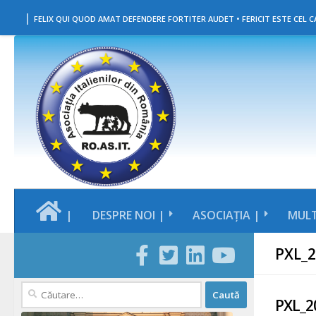
|
Skip to content
FELIX QUI QUOD AMAT DEFENDERE FORTITER AUDET • FERICIT ESTE CEL CA
|
DESPRE NOI |
ASOCIAȚIA |
MULT
PXL_
Caută
PXL_2
după: