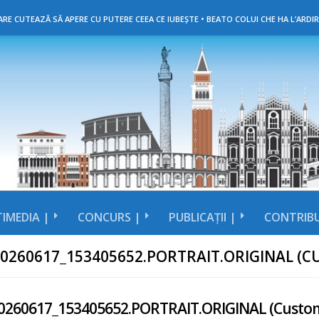
RE CUTEAZĂ SĂ APERE CU PUTERE CEEA CE IUBEȘTE • BEATO COLUI CHE HA L’ARDIR
IMEDIA |
CONCURS |
PUBLICAȚII |
CONTRIBU
20260617_153405652.PORTRAIT.ORIGINAL (
0260617_153405652.PORTRAIT.ORIGINAL (Custo