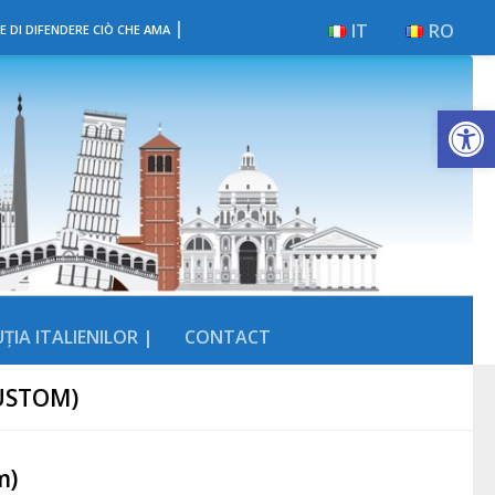
|
IT
RO
E DI DIFENDERE CIÒ CHE AMA
Deschide b
ȚIA ITALIENILOR |
CONTACT
CUSTOM)
m)