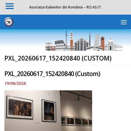
Asociația Italienilor din România – RO.AS.IT.
Skip to content
Deschide b
PXL_20260617_152420840 (CUSTOM)
PXL_20260617_152420840 (Custom)
19/06/2026