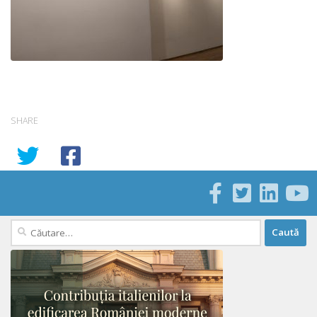
SHARE
Caută
după: