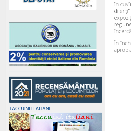
în cuv
diferiț
expoziț
regiun
încercă
În înch
apropia
TACCUINI ITALIANI