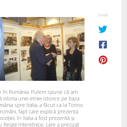
SHARE
iene în România. Putem spune că am
istoria unei etniei istorice pe baza
nia spre Italia, a făcut ca la Torino
români, fapt care explică prezența
iției, în Italia a fost prezentă și
Relații Interetnice, care a precizat