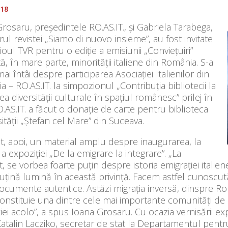
018
rosaru, președintele RO.AS.IT., și Gabriela Tarabega,
rul revistei „Siamo di nuovo insieme”, au fost invitate
ioul TVR pentru o ediție a emisiunii „Conviețuiri”
ă, în mare parte, minorității italiene din România. S-a
mai întâi despre participarea Asociației Italienilor din
 – RO.AS.IT. la simpozionul „Contribuția bibliotecii la
ea diversității culturale în spațiul românesc” prilej în
.AS.IT. a făcut o donație de carte pentru biblioteca
ității „Ștefan cel Mare” din Suceava.
, apoi, un material amplu despre inaugurarea, la
 a expoziției „De la emigrare la integrare”. „La
, se vorbea foarte puțin despre istoria emigrației ital
uțină lumină în această privință. Facem astfel cunoscută 
cumente autentice. Astăzi migrația inversă, dinspre Româ
onstituie una dintre cele mai importante comunități de 
iei acolo”, a spus Ioana Grosaru. Cu ocazia vernisării expoz
atalin Lacziko, secretar de stat la Departamentul pentru 