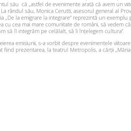
întul său că „astfel de evenimente arată că avem un vi
i”. La rândul său, Monica Cerutti, asesorul general al Pro
ia „De la emigrare la integrare” reprezintă un exemplu p
ea cu cea mai mare comunitate de români, să vedem că n
m să îl integrăm pe celălalt, să îi înțelegem cultura”.
eierea emisiunii, s-a vorbit despre evenimentele viitoare
t fiind prezentarea, la teatrul Metropolis, a cărții „Măria 