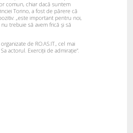
itor comun, chiar dacă suntem
vinciei Torino, a fost de părere că
ozitiv: „este important pentru noi,
u trebuie să avem frică și să
 organizate de RO.AS.IT., cel mai
Sa actorul. Exerciții de admirație”.