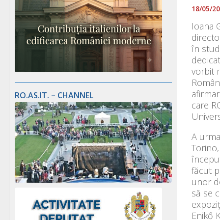
18/05/2
Ioana G
directo
în stud
dedicat
vorbit 
România
afirmar
RO.AS.IT. – CHANNEL
care RO
Univers
A urmat
Torino,
început
făcut p
unor do
să se c
expoziț
Enikő K