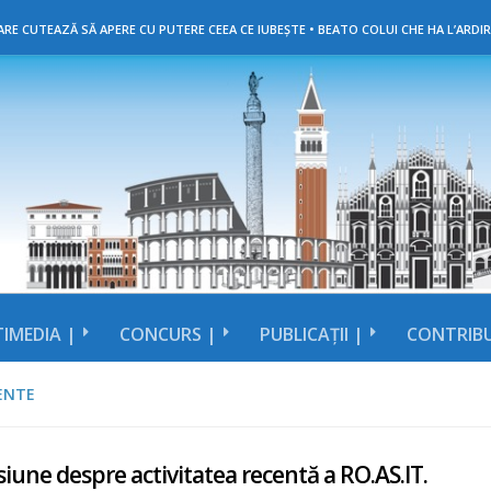
RE CUTEAZĂ SĂ APERE CU PUTERE CEEA CE IUBEȘTE • BEATO COLUI CHE HA L’ARDIR
IMEDIA |
CONCURS |
PUBLICAȚII |
CONTRIBU
ENTE
iune despre activitatea recentă a RO.AS.IT.