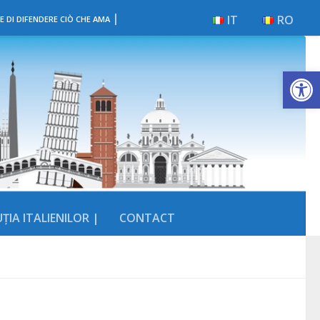
|
IT
RO
E DI DIFENDERE CIÒ CHE AMA
Deschide b
ȚIA ITALIENILOR |
CONTACT