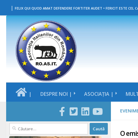
|
Skip to content
FELIX QUI QUOD AMAT DEFENDERE FORTITER AUDET • FERICIT ESTE CEL CA
|
DESPRE NOI |
ASOCIAȚIA |
MULT
EVENIM
Caută
O emis
după: