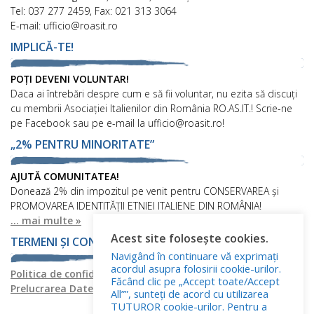
Tel: 037 277 2459, Fax: 021 313 3064
E-mail: ufficio@roasit.ro
IMPLICĂ-TE!
POȚI DEVENI VOLUNTAR!
Daca ai întrebări despre cum e să fii voluntar, nu ezita să discuți
cu membrii Asociației Italienilor din România RO.AS.IT.! Scrie-ne
pe Facebook sau pe e-mail la ufficio@roasit.ro!
„2% PENTRU MINORITATE”
AJUTĂ COMUNITATEA!
Donează 2% din impozitul pe venit pentru CONSERVAREA și
PROMOVAREA IDENTITĂȚII ETNIEI ITALIENE DIN ROMÂNIA!
... mai multe »
Acest site folosește cookies.
TERMENI ȘI CONDIȚII
Navigând în continuare vă exprimați
acordul asupra folosirii cookie-urilor.
Politica de confidențialitate
Politica privind fișierele cookies
Făcând clic pe „Accept toate/Accept
Prelucrarea Datelor cu Caracter Personal
All””, sunteți de acord cu utilizarea
TUTUROR cookie-urilor. Pentru a