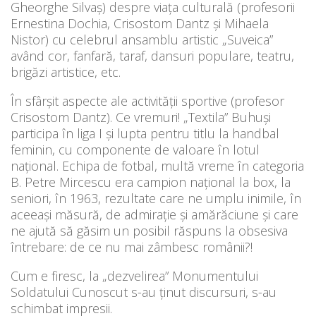
Gheorghe Silvaș) despre viața culturală (profesorii
Ernestina Dochia, Crisostom Dantz și Mihaela
Nistor) cu celebrul ansamblu artistic „Suveica”
având cor, fanfară, taraf, dansuri populare, teatru,
brigăzi artistice, etc.
În sfârșit aspecte ale activității sportive (profesor
Crisostom Dantz). Ce vremuri! „Textila” Buhuși
participa în liga I și lupta pentru titlu la handbal
feminin, cu componente de valoare în lotul
național. Echipa de fotbal, multă vreme în categoria
B. Petre Mircescu era campion național la box, la
seniori, în 1963, rezultate care ne umplu inimile, în
aceeași măsură, de admirație și amărăciune și care
ne ajută să găsim un posibil răspuns la obsesiva
întrebare: de ce nu mai zâmbesc românii?!
Cum e firesc, la „dezvelirea” Monumentului
Soldatului Cunoscut s-au ținut discursuri, s-au
schimbat impresii.