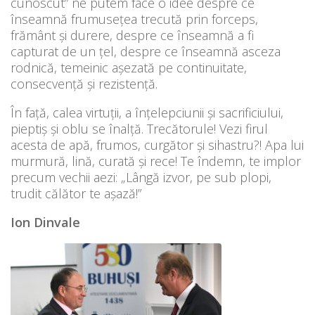
cunoscut” ne putem face o idee despre ce
înseamnă frumusețea trecută prin forceps,
frământ și durere, despre ce înseamnă a fi
capturat de un țel, despre ce înseamnă asceza
rodnică, temeinic așezată pe continuitate,
consecvență și rezistență.
În față, calea virtuții, a înțelepciunii și sacrificiului,
pieptiș și oblu se înalță. Trecătorule! Vezi firul
acesta de apă, frumos, curgător și sihastru?! Apa lui
murmură, lină, curată și rece! Te îndemn, te implor
precum vechii aezi: „Lângă izvor, pe sub plopi,
trudit călător te așază!”
Ion Dinvale