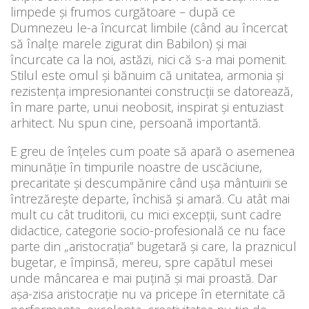
limpede și frumos curgătoare – după ce
Dumnezeu le-a încurcat limbile (când au încercat
să înalțe marele zigurat din Babilon) și mai
încurcate ca la noi, astăzi, nici că s-a mai pomenit.
Stilul este omul și bănuim că unitatea, armonia și
rezistența impresionantei construcții se datorează,
în mare parte, unui neobosit, inspirat și entuziast
arhitect. Nu spun cine, persoană importantă.
E greu de înțeles cum poate să apară o asemenea
minunăție în timpurile noastre de uscăciune,
precaritate și descumpănire când ușa mântuirii se
întrezărește departe, închisă și amară. Cu atât mai
mult cu cât truditorii, cu mici excepții, sunt cadre
didactice, categorie socio-profesională ce nu face
parte din „aristocrația” bugetară și care, la praznicul
bugetar, e împinsă, mereu, spre capătul mesei
unde mâncarea e mai puțină și mai proastă. Dar
așa-zisa aristocrație nu va pricepe în eternitate că