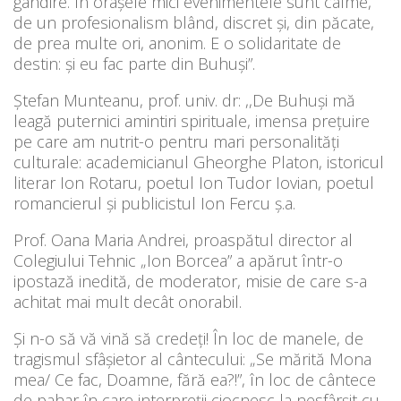
gândire. În orașele mici evenimentele sunt calme,
de un profesionalism blând, discret și, din păcate,
de prea multe ori, anonim. E o solidaritate de
destin: și eu fac parte din Buhuși”.
Ștefan Munteanu, prof. univ. dr: ,,De Buhuși mă
leagă puternici amintiri spirituale, imensa prețuire
pe care am nutrit-o pentru mari personalități
culturale: academicianul Gheorghe Platon, istoricul
literar Ion Rotaru, poetul Ion Tudor Iovian, poetul
romancierul și publicistul Ion Fercu ș.a.
Prof. Oana Maria Andrei, proaspătul director al
Colegiului Tehnic „Ion Borcea” a apărut într-o
ipostază inedită, de moderator, misie de care s-a
achitat mai mult decât onorabil.
Și n-o să vă vină să credeți! În loc de manele, de
tragismul sfâșietor al cântecului: „Se mărită Mona
mea/ Ce fac, Doamne, fără ea?!”, în loc de cântece
de pahar în care interpreții ciocnesc la nesfârșit cu