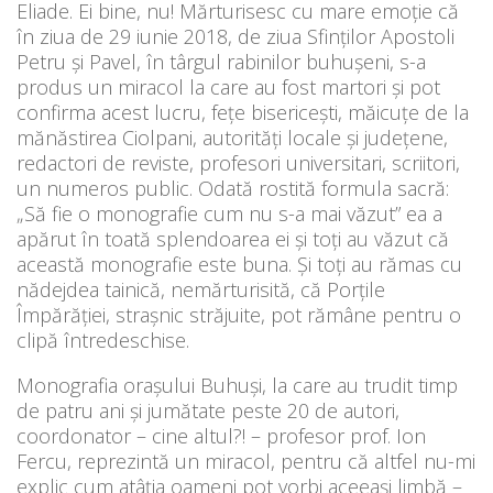
Eliade. Ei bine, nu! Mărturisesc cu mare emoție că
în ziua de 29 iunie 2018, de ziua Sfinților Apostoli
Petru și Pavel, în târgul rabinilor buhușeni, s-a
produs un miracol la care au fost martori și pot
confirma acest lucru, fețe bisericești, măicuțe de la
mănăstirea Ciolpani, autorități locale și județene,
redactori de reviste, profesori universitari, scriitori,
un numeros public. Odată rostită formula sacră:
„Să fie o monografie cum nu s-a mai văzut” ea a
apărut în toată splendoarea ei și toți au văzut că
această monografie este buna. Și toți au rămas cu
nădejdea tainică, nemărturisită, că Porțile
Împărăției, strașnic străjuite, pot rămâne pentru o
clipă întredeschise.
Monografia orașului Buhuși, la care au trudit timp
de patru ani și jumătate peste 20 de autori,
coordonator – cine altul?! – profesor prof. Ion
Fercu, reprezintă un miracol, pentru că altfel nu-mi
explic cum atâția oameni pot vorbi aceeași limbă –