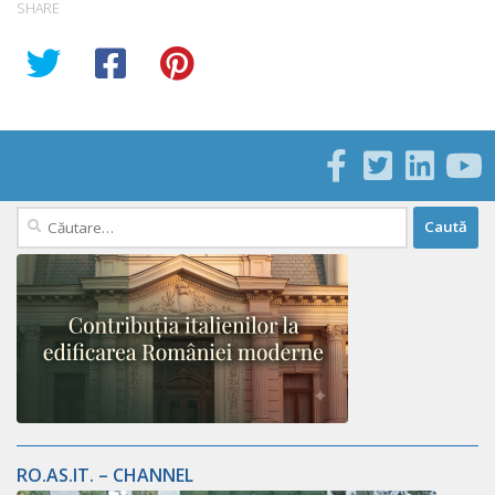
SHARE
Caută
după:
RO.AS.IT. – CHANNEL