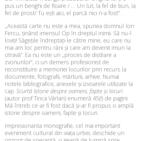
pus un benghi de floare / … Un lut, la fel de bun, la
fel de prost/ Tu ești aici, el parcă nici n-a fost”.
,,Această carte nu este a mea, spunea domnul Ion
Fercu, ținând imensul Op în dreptul inimii. Să nu-l
loviți! Săgețile îndreptați-le către mine, eu care nu
mai am loc pentru răni și care am devenit imun la
otravă”. Ea nu este un „proces de distilare a
zvonurilor”, ci un demers profesionist de
reconstituire a memoriei locurilor prin recurs la
documente, fotografii, mărturii, arhive. Numai
notele bibliografice, anexele și izvoarele utilizate la
cap.
Scurtă Istorie
despre oameni, fapte și locuri
(autor prof Tinca Vârlan) enumeră 45(!) de pagini.
Mă întreb ce-ar fi fost dacă și-ar fi propus o amplă
istorie despre oameni, fapte și locuri.
Impresionanta monografie, cel mai important
eveniment cultural din viața urbei, deschide un
orizont de speranță, o geană de lumină spre