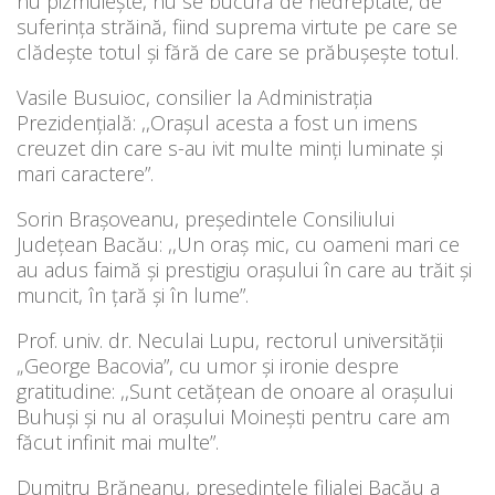
nu pizmuiește, nu se bucură de nedreptate, de
suferința străină, fiind suprema virtute pe care se
clădește totul și fără de care se prăbușește totul.
Vasile Busuioc, consilier la Administrația
Prezidențială: ,,Orașul acesta a fost un imens
creuzet din care s-au ivit multe minți luminate și
mari caractere”.
Sorin Brașoveanu, președintele Consiliului
Județean Bacău: ,,Un oraș mic, cu oameni mari ce
au adus faimă și prestigiu orașului în care au trăit și
muncit, în țară și în lume”.
Prof. univ. dr. Neculai Lupu, rectorul universității
„George Bacovia”, cu umor și ironie despre
gratitudine: ,,Sunt cetățean de onoare al orașului
Buhuși și nu al orașului Moinești pentru care am
făcut infinit mai multe”.
Dumitru Brăneanu, președintele filialei Bacău a