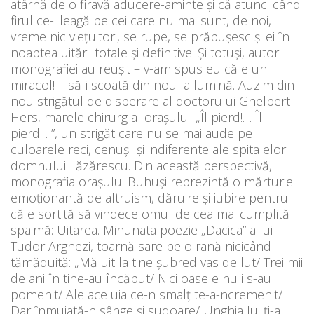
atârnă de o firavă aducere-aminte și că atunci când
firul ce-i leagă pe cei care nu mai sunt, de noi,
vremelnic viețuitori, se rupe, se prăbușesc și ei în
noaptea uitării totale și definitive. Și totuși, autorii
monografiei au reușit – v-am spus eu că e un
miracol! – să-i scoată din nou la lumină. Auzim din
nou strigătul de disperare al doctorului Ghelbert
Hers, marele chirurg al orașului: „Îl pierd!… Îl
pierd!…”, un strigăt care nu se mai aude pe
culoarele reci, cenușii și indiferente ale spitalelor
domnului Lăzărescu. Din această perspectivă,
monografia orașului Buhuși reprezintă o mărturie
emoționantă de altruism, dăruire și iubire pentru
că e sortită să vindece omul de cea mai cumplită
spaimă: Uitarea. Minunata poezie „Dacica” a lui
Tudor Arghezi, toarnă sare pe o rană nicicând
tămăduită: „Mă uit la tine șubred vas de lut/ Trei mii
de ani în tine-au încăput/ Nici oasele nu i s-au
pomenit/ Ale aceluia ce-n smalț te-a-ncremenit/
Dar înmuiată-n sânge și sudoare/ Unghia lui ți-a