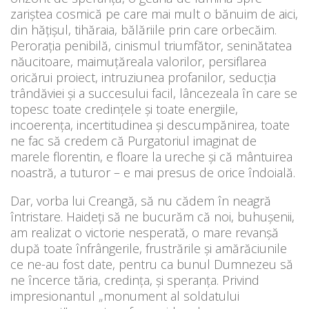
zariștea cosmică pe care mai mult o bănuim de aici,
din hățișul, tihăraia, bălăriile prin care orbecăim.
Perorația penibilă, cinismul triumfător, seninătatea
năucitoare, maimuțăreala valorilor, persiflarea
oricărui proiect, intruziunea profanilor, seducția
trândăviei și a succesului facil, lâncezeala în care se
topesc toate credințele și toate energiile,
incoerența, incertitudinea și descumpănirea, toate
ne fac să credem că Purgatoriul imaginat de
marele florentin, e floare la ureche și că mântuirea
noastră, a tuturor – e mai presus de orice îndoială.
Dar, vorba lui Creangă, să nu cădem în neagră
întristare. Haideți să ne bucurăm că noi, buhușenii,
am realizat o victorie nesperată, o mare revanșă
după toate înfrângerile, frustrările și amărăciunile
ce ne-au fost date, pentru ca bunul Dumnezeu să
ne încerce tăria, credința, și speranța. Privind
impresionantul „monument al soldatului