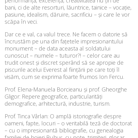
performanța, excelența, creativitatea nu țin de
bani, ci de alte resorturi, lăuntrice, tainice – vocație,
pasiune, idealism, dăruire, sacrificiu – și care le vor
scăpa în veci.
Dar ce e val, ca valul trece. Ne facem o datorie să
încrustăm pe una din fațetele impresionantului
monument – de data aceasta al soldatului
cunoscut – numele – tuturor?! – celor care au
trudit onest și discret sperând să se apropie de
piscurile acelui Everest al ființării pe care toți îl
visăm, cum se exprima foarte frumos Ion Fercu.
Prof. Elena-Manuela Borcieanu și prof. Gheorghe
Gligor: Repere geografice, particularități
demografice, arhitectură, industrie, turism.
Prof. Tinca Vârlan: O amplă istoriografie despre
oameni, fapte, locuri – o veritabilă teză de doctorat
– cu o impresionantă bibliografie, cu genealogia
familiei de boieri Buhuș, cu note, trimiteri, glosar,