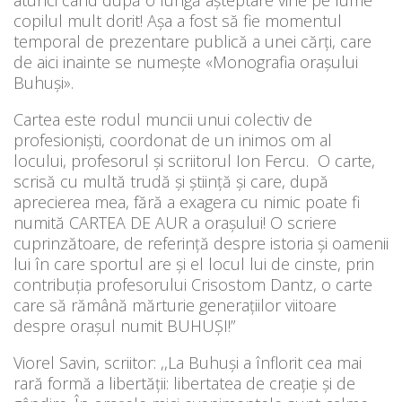
copilul mult dorit! Așa a fost să fie momentul
temporal de prezentare publică a unei cărți, care
de aici inainte se numește «Monografia orașului
Buhuși».
Cartea este rodul muncii unui colectiv de
profesioniști, coordonat de un inimos om al
locului, profesorul și scriitorul Ion Fercu. O carte,
scrisă cu multă trudă și știință și care, după
aprecierea mea, fără a exagera cu nimic poate fi
numită CARTEA DE AUR a orașului! O scriere
cuprinzătoare, de referință despre istoria și oamenii
lui în care sportul are și el locul lui de cinste, prin
contribuția profesorului Crisostom Dantz, o carte
care să rămână mărturie generațiilor viitoare
despre orașul numit BUHUȘI!”
Viorel Savin, scriitor: ,,La Buhuși a înflorit cea mai
rară formă a libertății: libertatea de creație și de