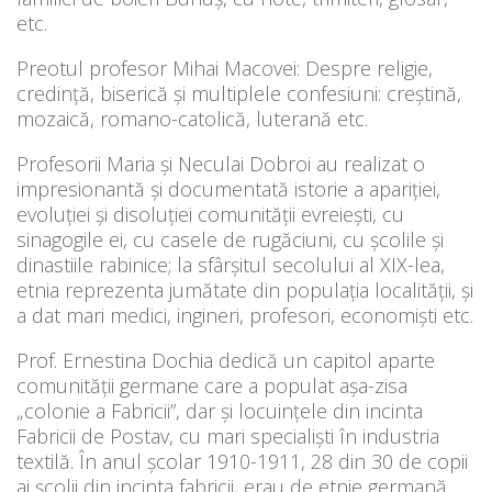
etc.
Preotul profesor Mihai Macovei: Despre religie,
credință, biserică și multiplele confesiuni: creștină,
mozaică, romano-catolică, luterană etc.
Profesorii Maria și Neculai Dobroi au realizat o
impresionantă și documentată istorie a apariției,
evoluției și disoluției comunității evreiești, cu
sinagogile ei, cu casele de rugăciuni, cu școlile și
dinastiile rabinice; la sfârșitul secolului al XIX-lea,
etnia reprezenta jumătate din populația localității, și
a dat mari medici, ingineri, profesori, economiști etc.
Prof. Ernestina Dochia dedică un capitol aparte
comunității germane care a populat așa-zisa
„colonie a Fabricii”, dar și locuințele din incinta
Fabricii de Postav, cu mari specialiști în industria
textilă. În anul școlar 1910-1911, 28 din 30 de copii
ai școlii din incinta fabricii, erau de etnie germană.