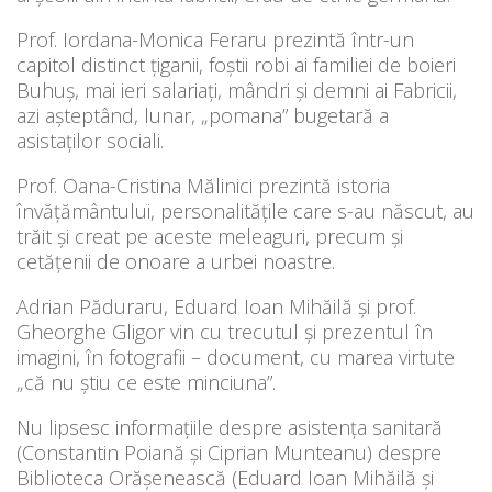
Prof. Iordana-Monica Feraru prezintă într-un
capitol distinct țiganii, foștii robi ai familiei de boieri
Buhuș, mai ieri salariați, mândri și demni ai Fabricii,
azi așteptând, lunar, „pomana” bugetară a
asistaților sociali.
Prof. Oana-Cristina Mălinici prezintă istoria
învățământului, personalitățile care s-au născut, au
trăit și creat pe aceste meleaguri, precum și
cetățenii de onoare a urbei noastre.
Adrian Păduraru, Eduard Ioan Mihăilă și prof.
Gheorghe Gligor vin cu trecutul și prezentul în
imagini, în fotografii – document, cu marea virtute
„că nu știu ce este minciuna”.
Nu lipsesc informațiile despre asistența sanitară
(Constantin Poiană și Ciprian Munteanu) despre
Biblioteca Orășenească (Eduard Ioan Mihăilă și