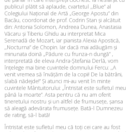
publicul plătit să aplaude, cvartetul ,,Blue” al
Colegiului Național de Artă „George Apostu” din
Bacău, coordonat de prof. Codrin Stan și alcătuit
din: Antonia Solomon, Andreea Dunea, Anastasia
Văcaru și Tiberiu Ghidu au interpretat Mica
Serenadă de Mozart, iar pianista Alexia Apostică,
,,Nocturna” de Chopin. Iar dacă mai adăugăm și
minunata doină „Pădure cu frunza-n dungă” ,
interpretată de eleva Andra-Ștefania Derlă, vom
înțelege mai bine cuvintele domnului Fercu: ,,A
venit vremea să învățăm de la copii! De la bătrâni,
slabă nădejde!” Și atunci mi-au venit în minte
cuvintele Mântuitorului: „Întristat este sufletul meu
până la moarte”. Asta pentru că nu am oferit
tineretului nostru și un altfel de frumusețe, șansa
să aleagă adevărata frumusețe. Bată-l Dumnezeu
de rating, să-l bată!
Întristat este sufletul meu că toți cei care au fost