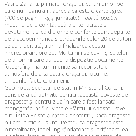
Vasile Zaharia, primarul orașului, cu un umor pe
care nu-l bănuiam, aprecia că este o carte „grea”
(700 de pagini, 1kg și jumătate) –
aprob pozitiv!
–
mustind de credință, osârdie, tenacitate și
devotament și că diplomele conferite sunt departe
de a acoperi munca și strădaniile celor 20 de autori
ce au trudit atâția ani la finalizarea acestui
impresionant proiect. Mulțumiri se cuvin și sutelor
de anonimi care au pus la dispoziție documente,
fotografii și mărturii menite să reconstituie
atmosfera de altă dată a orașului: locurile,
timpurile, faptele, oamenii.
Geo Popa, secretar de stat în Ministerul Culturii,
consideră că potrivite pentru „această poveste de
dragoste” și pentru ziua în care a fost lansată
monografia, ar fi cuvintele Sfântului Apostol Pavel
din „Întâia Epistolă către Corinteni”: ,,Dacă dragoste
nu am, nimic nu sunt”. Pentru că dragostea este
binevoitoare, îndelung răbdătoare și iertătoare; ea