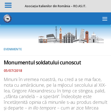
Asociația Italienilor din România – RO.AS.IT.
Skip to content
Deschide b
EVENIMENTE
Monumentul soldatului cunoscut
05/07/2018
Minuni în vremea noastră, nu cred a se mai face,
nota cu amărăciune, pe la mijlocul secolului al XIX-
lea, Grigore Alexandrescu în timp ce stingea, palid,
„sfânta candelă – a sperării”. Îndeobște este
încetățenită opinia că minunile s-au produs demult
și departe –
in illo tempore
– cum ar zice Mircea