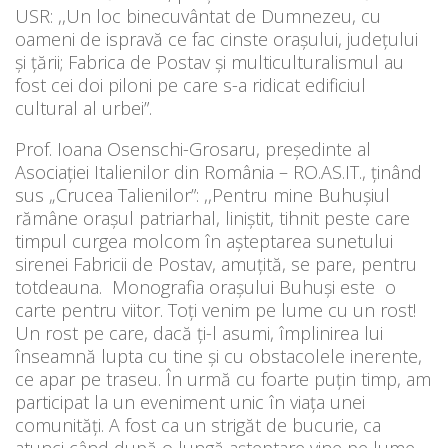
USR: ,,Un loc binecuvântat de Dumnezeu, cu
oameni de ispravă ce fac cinste orașului, județului
și țării; Fabrica de Postav și multiculturalismul au
fost cei doi piloni pe care s-a ridicat edificiul
cultural al urbei”.
Prof. Ioana Osenschi-Grosaru, președinte al
Asociației Italienilor din România – RO.AS.IT., ținând
sus „Crucea Talienilor”: ,,Pentru mine Buhușiul
rămâne orașul patriarhal, liniștit, tihnit peste care
timpul curgea molcom în așteptarea sunetului
sirenei Fabricii de Postav, amuțită, se pare, pentru
totdeauna. Monografia orașului Buhuși este o
carte pentru viitor. Toți venim pe lume cu un rost!
Un rost pe care, dacă ți-l asumi, împlinirea lui
înseamnă lupta cu tine și cu obstacolele inerente,
ce apar pe traseu. În urmă cu foarte puțin timp, am
participat la un eveniment unic în viața unei
comunități. A fost ca un strigăt de bucurie, ca
atunci când după o lungă așteptare vine pe lume