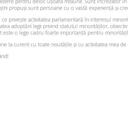
redere pentru deloc ușoara misiune. Sunt încrezator î
ștrii propuși sunt persoane cu o vastă experiență și cr
 ce privește activitatea parlamentară în interesul minorit
atea adoptării legii privind statutul minorităților, obiect
t este o lege cadru foarte importantă pentru minorități
ține la curent cu toate noutățile și cu activitatea mea de
ând!