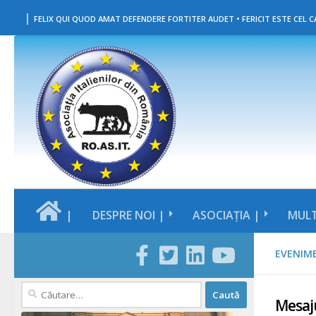
|
Skip to content
FELIX QUI QUOD AMAT DEFENDERE FORTITER AUDET • FERICIT ESTE CEL CA
|
DESPRE NOI |
ASOCIAȚIA |
MULT
EVENIM
Caută
Mesaj
după: