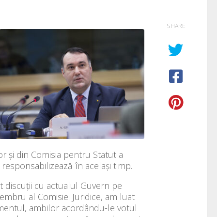
SHARE
or și din Comisia pentru Statut a
responsabilizează în același timp.
t discuții cu actualul Guvern pe
membru al Comisiei Juridice, am luat
rlamentul, ambilor acordându-le votul