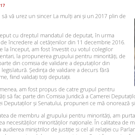
017
să vă urez un sincer La mulți ani și un 2017 plin de
eput cu dreptul mandatul de deputat, în urma
 de încredere al cetățenilor din 11 decembrie 2016.
e la început, am fost învestit cu votul colegilor
ntari, la propunerea grupului pentru minorități, de
parte din comisia de validare a deputaților din
 legislatură. Ședința de validare a decurs fără
e, fiind validați toți deputații.
menea, am fost propus de catre grupul pentru
ăți să fac parte din Comisia Juridică a Camerei Deputațil
 Deputaților și Senatului, propuneri ce mă onorează și 
tatea de membru al grupului pentru minorități, am purta
a necesităților minorităților naționale. În calitatea de 
a audierea miniștrilor de justiție si cel al relației cu Pa