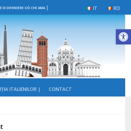
|
IT
RO
E DI DIFENDERE CIÒ CHE AMA
Deschide b
ȚIA ITALIENILOR |
CONTACT
t