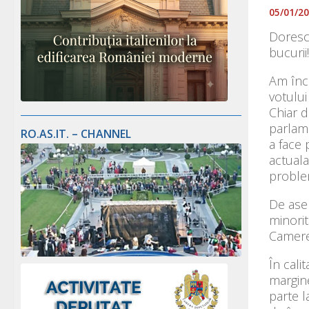
05/01/2
Doresc 
bucurii!
Am înc
votului
Chiar d
parlame
RO.AS.IT. – CHANNEL
a face 
actuala
problem
De ase
minorit
Camerei
În cali
margine
parte l