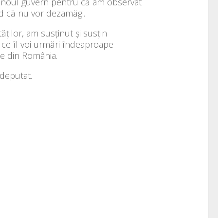
n noul guvern pentru că am observat
ed că nu vor dezamăgi.
ăților, am susținut și susțin
iv ce îl voi urmări îndeaproape
le din România.
 deputat.