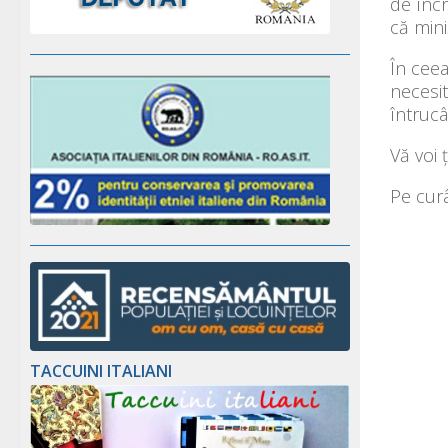
de înc
că mini
În ceea
necesit
întrucâ
Vă voi 
Pe cur
TACCUINI ITALIANI