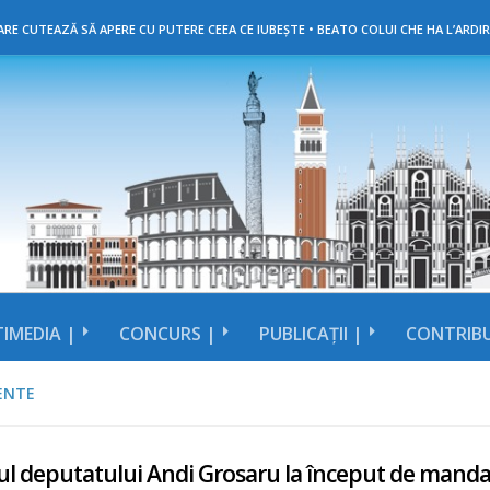
RE CUTEAZĂ SĂ APERE CU PUTERE CEEA CE IUBEȘTE • BEATO COLUI CHE HA L’ARDIR
IMEDIA |
CONCURS |
PUBLICAȚII |
CONTRIBU
ENTE
ul deputatului Andi Grosaru la început de manda