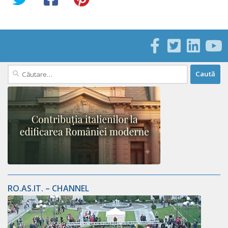
Caută
după:
RO.AS.IT. – CHANNEL