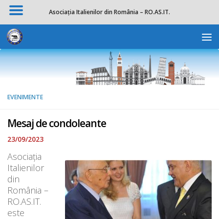
Asociația Italienilor din România – RO.AS.IT.
Skip to content
Deschide b
EVENIMENTE
Mesaj de condoleante
23/09/2023
Asociația
Italienilor
din
România –
RO.AS.IT.
este