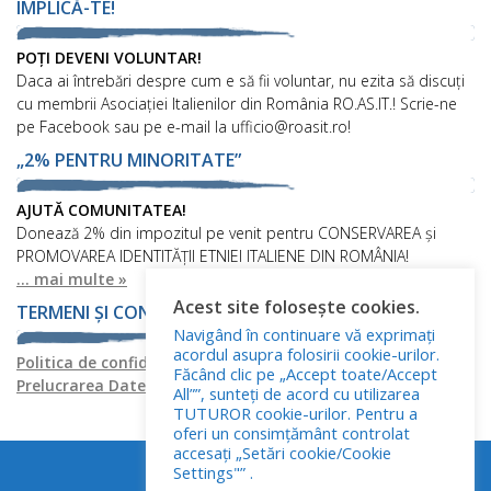
IMPLICĂ-TE!
POȚI DEVENI VOLUNTAR!
Daca ai întrebări despre cum e să fii voluntar, nu ezita să discuți
cu membrii Asociației Italienilor din România RO.AS.IT.! Scrie-ne
pe Facebook sau pe e-mail la ufficio@roasit.ro!
„2% PENTRU MINORITATE”
AJUTĂ COMUNITATEA!
Donează 2% din impozitul pe venit pentru CONSERVAREA și
PROMOVAREA IDENTITĂȚII ETNIEI ITALIENE DIN ROMÂNIA!
... mai multe »
Acest site folosește cookies.
TERMENI ȘI CONDIȚII
Navigând în continuare vă exprimați
acordul asupra folosirii cookie-urilor.
Politica de confidențialitate
Politica privind fișierele cookies
Făcând clic pe „Accept toate/Accept
Prelucrarea Datelor cu Caracter Personal
All””, sunteți de acord cu utilizarea
TUTUROR cookie-urilor. Pentru a
oferi un consimțământ controlat
accesați „Setări cookie/Cookie
Settings"” .