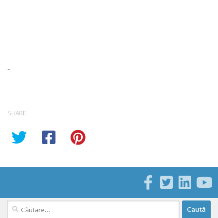
-.
SHARE
Caută
după: