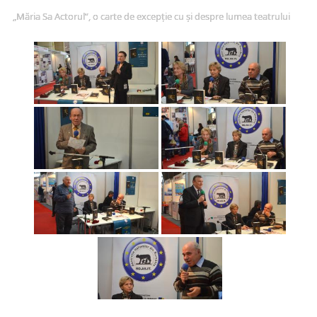
„Măria Sa Actorul”, o carte de excepție cu și despre lumea teatrului