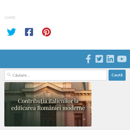
SHARE
Caută
după: