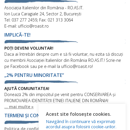
Asociaţia Italienilor din România - RO.AS.IT.
Ion Luca Caragiale 24, Sector 2, București
Tel: 037 277 2459, Fax: 021 313 3064
E-mail: ufficio@roasit.ro
IMPLICĂ-TE!
POȚI DEVENI VOLUNTAR!
Daca ai întrebări despre cum e să fii voluntar, nu ezita să discuți
cu membrii Asociației Italienilor din România RO.AS.IT.! Scrie-ne
pe Facebook sau pe e-mail la ufficio@roasit.ro!
„2% PENTRU MINORITATE”
AJUTĂ COMUNITATEA!
Donează 2% din impozitul pe venit pentru CONSERVAREA și
PROMOVAREA IDENTITĂȚII ETNIEI ITALIENE DIN ROMÂNIA!
... mai multe »
Acest site folosește cookies.
TERMENI ȘI CONDIȚII
Navigând în continuare vă exprimați
acordul asupra folosirii cookie-urilor.
Politica de confidențialitate
Politica privind fișierele cookies