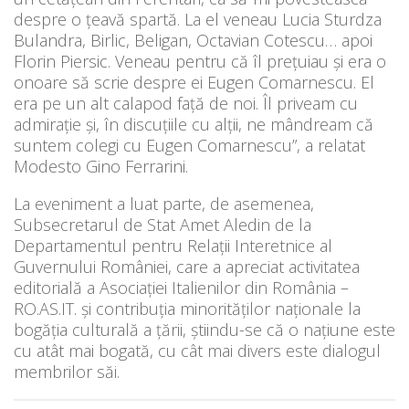
despre o țeavă spartă. La el veneau Lucia Sturdza
Bulandra, Birlic, Beligan, Octavian Cotescu… apoi
Florin Piersic. Veneau pentru că îl prețuiau și era o
onoare să scrie despre ei Eugen Comarnescu. El
era pe un alt calapod față de noi. Îl priveam cu
admirație și, în discuțiile cu alții, ne mândream că
suntem colegi cu Eugen Comarnescu”, a relatat
Modesto Gino Ferrarini.
La eveniment a luat parte, de asemenea,
Subsecretarul de Stat Amet Aledin de la
Departamentul pentru Relații Interetnice al
Guvernului României, care a apreciat activitatea
editorială a Asociației Italienilor din România –
RO.AS.IT. și contribuția minorităților naționale la
bogăția culturală a țării, știindu-se că o națiune este
cu atât mai bogată, cu cât mai divers este dialogul
membrilor săi.