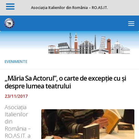
Asociația Italienilor din România – RO.AS.IT.
Skip to content
Deschide b
EVENIMENTE
„Măria Sa Actorul”, o carte de excepție cu și
despre lumea teatrului
23/11/2017
Asociația
Italienilor
din
România –
RO.AS.IT. a