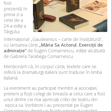
fost
prezentă în
prima zi a
celei de-a
24-a ediții a
Târgului
Internațional „Gaudeamus – carte de învățătură”,
cu lansarea cărții
„Măria Sa Actorul. Exerciții de
admirație”
de Eugen Comarnescu, ediție alcătuită
de Gabriela Tarabega Comarnescu.
Menționăm că, în corpul cărții, textele care se
referă la dramaturgi italieni sunt traduse în limba
italiană.
La eveniment au participat membri ai asociației,
prieteni și foști colegi de breaslă ai celui care a fost
unul dintre cei mai apreciați critici de teatru din
epoca sa. Vorbitorii l-au prezentat pe Eugen
Comarnescu drept un foarte priceput jurnalist,