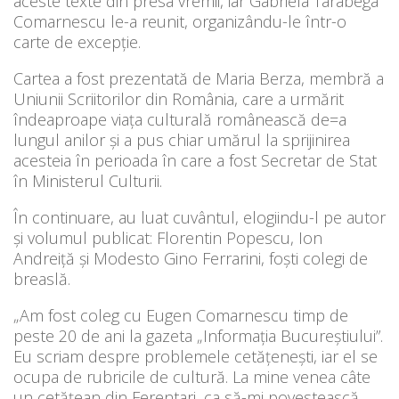
aceste texte din presa vremii, iar Gabriela Tarabega
Comarnescu le-a reunit, organizându-le într-o
carte de excepție.
Cartea a fost prezentată de Maria Berza, membră a
Uniunii Scriitorilor din România, care a urmărit
îndeaproape viața culturală românească de=a
lungul anilor și a pus chiar umărul la sprijinirea
acesteia în perioada în care a fost Secretar de Stat
în Ministerul Culturii.
În continuare, au luat cuvântul, elogiindu-l pe autor
și volumul publicat: Florentin Popescu, Ion
Andreiță și Modesto Gino Ferrarini, foști colegi de
breaslă.
„Am fost coleg cu Eugen Comarnescu timp de
peste 20 de ani la gazeta „Informația Bucureștiului”.
Eu scriam despre problemele cetățenești, iar el se
ocupa de rubricile de cultură. La mine venea câte
un cetățean din Ferentari, ca să-mi povestească