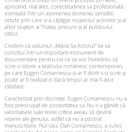
apreciind, mai ales, corectitudinea sa profesională,
esențială într-un asemenea domeniu sensibil,
virtute prin care și-a câștigat respectul actorilor și al
altor slujitori ai Thaliei, precum și al publicului
cititor.
Credem că volumul „Măria Sa Actorul” se va
constitui într-un important instrument de
documentare pentru cei ce se vor învrednici să
scrie o istorie a teatrului românesc contemporan,
pe care Eugen Comarnescu și-ar fi dorit s-o scrie și
poate ar fi realizat-o dacă timpul ar mai fi avut
răbdare.
Caracterizat prin discreție, Eugen Comarnescu nu a
fost preocupat de posteritatea sa. Nu s-a gândit că
valoroasele sale texte critice aveau să devină
repere ale genului, astfel că nu a păstrat
manuscrisele. Fiul său, Dan Comarnescu, a cules