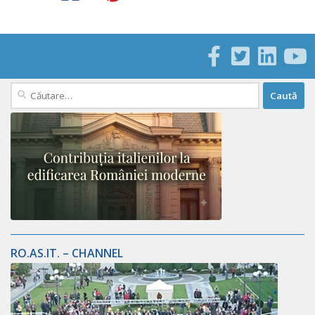
Caută
după:
RO.AS.IT. – CHANNEL