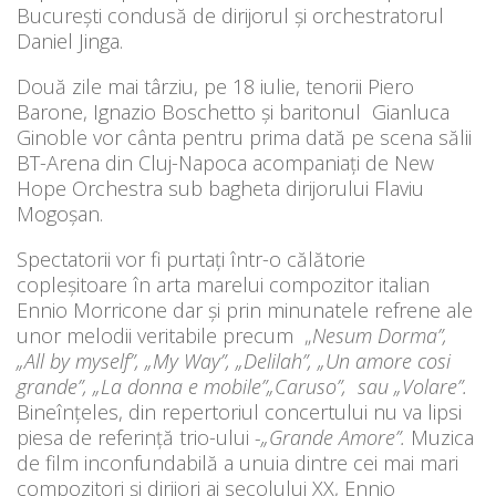
București condusă de dirijorul și orchestratorul
Daniel Jinga.
Două zile mai târziu, pe 18 iulie, tenorii Piero
Barone, Ignazio Boschetto și baritonul Gianluca
Ginoble vor cânta pentru prima dată pe scena sălii
BT-Arena din Cluj-Napoca acompaniați de New
Hope Orchestra sub bagheta dirijorului Flaviu
Mogoșan.
Spectatorii vor fi purtați într-o călătorie
copleșitoare în arta marelui compozitor italian
Ennio Morricone dar și prin minunatele refrene ale
unor melodii veritabile precum „
Nesum Dorma”,
„All by myself”, „My Way”, „Delilah”, „Un amore cosi
grande”, „La donna e mobile”„Caruso”, sau „Volare”.
Bineînțeles, din repertoriul concertului nu va lipsi
piesa de referință trio-ului
-„Grande Amore”.
Muzica
de film inconfundabilă a unuia dintre cei mai mari
compozitori și dirijori ai secolului XX, Ennio