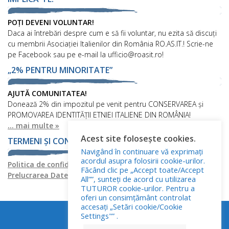
POȚI DEVENI VOLUNTAR!
Daca ai întrebări despre cum e să fii voluntar, nu ezita să discuți
cu membrii Asociației Italienilor din România RO.AS.IT.! Scrie-ne
pe Facebook sau pe e-mail la ufficio@roasit.ro!
„2% PENTRU MINORITATE”
AJUTĂ COMUNITATEA!
Donează 2% din impozitul pe venit pentru CONSERVAREA și
PROMOVAREA IDENTITĂȚII ETNIEI ITALIENE DIN ROMÂNIA!
... mai multe »
Acest site folosește cookies.
TERMENI ȘI CONDIȚII
Navigând în continuare vă exprimați
acordul asupra folosirii cookie-urilor.
Politica de confidențialitate
Politica privind fișierele cookies
Făcând clic pe „Accept toate/Accept
Prelucrarea Datelor cu Caracter Personal
All””, sunteți de acord cu utilizarea
TUTUROR cookie-urilor. Pentru a
oferi un consimțământ controlat
accesați „Setări cookie/Cookie
Settings"” .