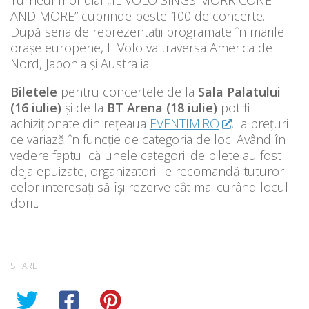
Turneul mondial „IL VOLO SINGS MORRICONE
AND MORE” cuprinde peste 100 de concerte.
După seria de reprezentații programate în marile
orașe europene, Il Volo va traversa America de
Nord, Japonia și Australia.
Biletele
pentru concertele de la
Sala Palatului
(16 iulie)
și de la
BT Arena (18 iulie)
pot fi
achiziționate din rețeaua
EVENTIM.RO
, la prețuri
ce variază în funcție de categoria de loc. Având în
vedere faptul că unele categorii de bilete au fost
deja epuizate, organizatorii le recomandă tuturor
celor interesați să își rezerve cât mai curând locul
dorit.
SHARE