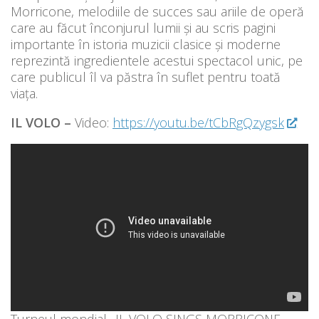
Morricone, melodiile de succes sau ariile de operă
care au făcut înconjurul lumii și au scris pagini
importante în istoria muzicii clasice și moderne
reprezintă ingredientele acestui spectacol unic, pe
care publicul îl va păstra în suflet pentru toată
viața.
IL VOLO –
Video:
https://youtu.be/tCbRgQzygsk