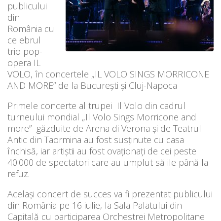
publicului
din
România cu
celebrul
trio pop-
opera IL
VOLO, în concertele „IL VOLO SINGS MORRICONE
AND MORE” de la București și Cluj-Napoca
Primele concerte al trupei Il Volo din cadrul
turneului mondial „Il Volo Sings Morricone and
more” găzduite de Arena di Verona și de Teatrul
Antic din Taormina au fost susținute cu casa
închisă, iar artiștii au fost ovaționați de cei peste
40.000 de spectatori care au umplut sălile până la
refuz.
Același concert de succes va fi prezentat publicului
din România pe 16 iulie, la Sala Palatului din
Capitală cu participarea Orchestrei Metropolitane