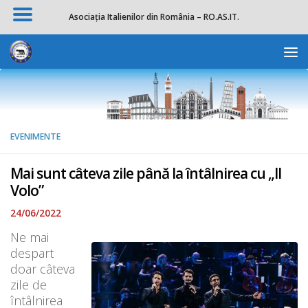
Asociația Italienilor din România – RO.AS.IT.
Skip to content
Deschide b
EVENIMENTE
Mai sunt câteva zile până la întâlnirea cu „Il
Volo”
24/06/2022
Ne mai
despart
doar câteva
zile de
întâlnirea