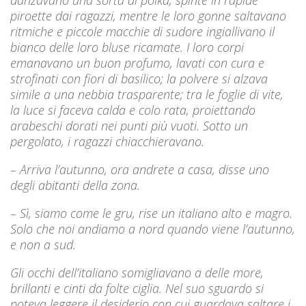
piroette dai ragazzi, mentre le loro gonne saltavano
ritmiche e piccole macchie di sudore ingiallivano il
bianco delle loro bluse ricamate. I loro corpi
emanavano un buon profumo, lavati con cura e
strofinati con fiori di basilico; la polvere si alzava
simile a una nebbia trasparente; tra le foglie di vite,
la luce si faceva calda e colo rata, proiettando
arabeschi dorati nei punti più vuoti. Sotto un
pergolato, i ragazzi chiacchieravano.
– Arriva l’autunno, ora andrete a casa, disse uno
degli abitanti della zona.
– Sì, siamo come le gru, rise un italiano alto e magro.
Solo che noi andiamo a nord quando viene l’autunno,
e non a sud.
Gli occhi dell’italiano somigliavano a delle more,
brillanti e cinti da folte ciglia. Nel suo sguardo si
poteva leggere il desiderio con cui guardava saltare i