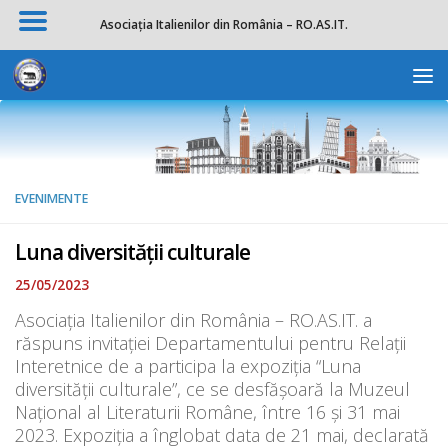
Asociația Italienilor din România – RO.AS.IT.
Skip to content
Deschide b
EVENIMENTE
Luna diversității culturale
25/05/2023
Asociația Italienilor din România – RO.AS.IT. a
răspuns invitației Departamentului pentru Relații
Interetnice de a participa la expoziția “Luna
diversității culturale”, ce se desfășoară la Muzeul
Național al Literaturii Române, între 16 și 31 mai
2023. Expoziția a înglobat data de 21 mai, declarată