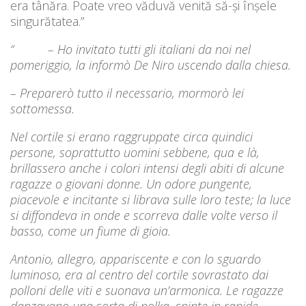
era tânăra. Poate vreo văduvă venită să-şi înşele
singurătatea.”
“ – Ho invitato tutti gli italiani da noi nel
pomeriggio, la informò De Niro uscendo dalla chiesa.
– Preparerò tutto il necessario, mormorò lei
sottomessa.
Nel cortile si erano raggruppate circa quindici
persone, soprattutto uomini sebbene, qua e là,
brillassero anche i colori intensi degli abiti di alcune
ragazze o giovani donne. Un odore pungente,
piacevole e incitante si librava sulle loro teste; la luce
si diffondeva in onde e scorreva dalle volte verso il
basso, come un fiume di gioia.
Antonio, allegro, appariscente e con lo sguardo
luminoso, era al centro del cortile sovrastato dai
polloni delle viti e suonava un’armonica. Le ragazze
danzavano una sorta di polka, spinte in rapide