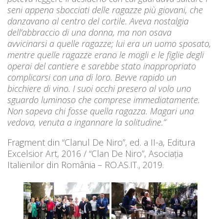
seni appena sbocciati delle ragazze più giovani, che
danzavano al centro del cortile. Aveva nostalgia
dell’abbraccio di una donna, ma non osava
avvicinarsi a quelle ragazze; lui era un uomo sposato,
mentre quelle ragazze erano le mogli e le figlie degli
operai del cantiere e sarebbe stato inappropriato
complicarsi con una di loro. Bevve rapido un
bicchiere di vino. I suoi occhi presero al volo uno
sguardo luminoso che comprese immediatamente.
Non sapeva chi fosse quella ragazza. Magari una
vedova, venuta a ingannare la solitudine.”
Fragment din “Clanul De Niro”, ed. a II-a, Editura
Excelsior Art, 2016 / “Clan De Niro”, Asociația
Italienilor din România – RO.AS.IT., 2019.