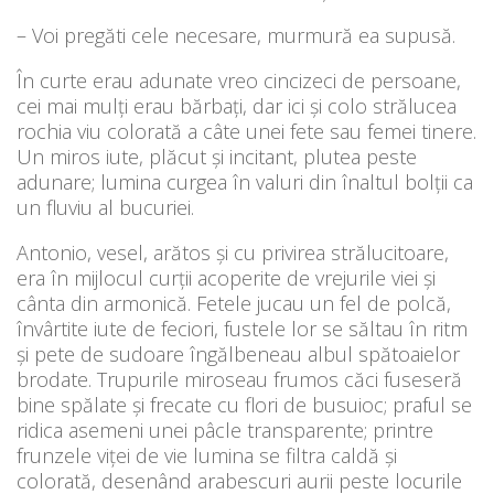
– Voi pregăti cele necesare, murmură ea supusă.
În curte erau adunate vreo cincizeci de persoane,
cei mai mulți erau bărbați, dar ici şi colo strălucea
rochia viu colorată a câte unei fete sau femei tinere.
Un miros iute, plăcut și incitant, plutea peste
adunare; lumina curgea în valuri din înaltul bolții ca
un fluviu al bucuriei.
Antonio, vesel, arătos și cu privirea strălucitoare,
era în mijlocul curții acoperite de vrejurile viei și
cânta din armonică. Fetele jucau un fel de polcă,
învârtite iute de feciori, fustele lor se săltau în ritm
și pete de sudoare îngălbeneau albul spătoaielor
brodate. Trupurile miroseau frumos căci fuseseră
bine spălate şi frecate cu flori de busuioc; praful se
ridica asemeni unei pâcle transparente; printre
frunzele viței de vie lumina se filtra caldă şi
colorată, desenând arabescuri aurii peste locurile