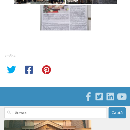
SHARE
Caută
după: