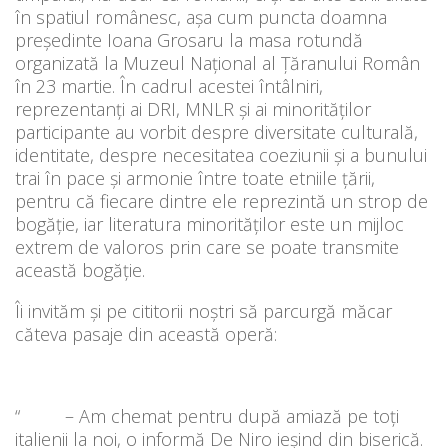
în spatiul românesc, așa cum puncta doamna
președinte Ioana Grosaru la masa rotundă
organizată la Muzeul Național al Ţăranului Român
în 23 martie. În cadrul acestei întâlniri,
reprezentanți ai DRI, MNLR și ai minorităților
participante au vorbit despre diversitate culturală,
identitate, despre necesitatea coeziunii și a bunului
trai în pace și armonie între toate etniile țării,
pentru că fiecare dintre ele reprezintă un strop de
bogăție, iar literatura minorităților este un mijloc
extrem de valoros prin care se poate transmite
această bogăție.
Îi invităm și pe cititorii noștri să parcurgă măcar
căteva pasaje din această operă:
“ – Am chemat pentru după amiază pe toți
italienii la noi, o informă De Niro ieșind din biserică.