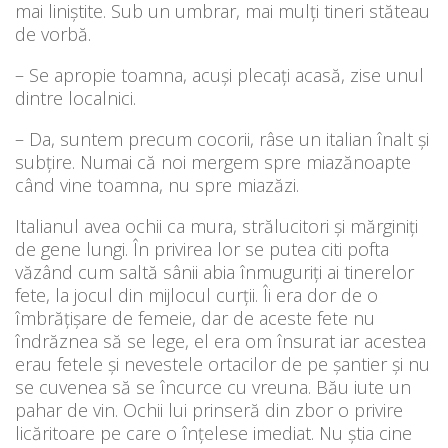
mai liniştite. Sub un umbrar, mai mulți tineri stăteau
de vorbă.
– Se apropie toamna, acuşi plecați acasă, zise unul
dintre localnici.
– Da, suntem precum cocorii, râse un italian înalt şi
subțire. Numai că noi mergem spre miazănoapte
când vine toamna, nu spre miazăzi.
Italianul avea ochii ca mura, strălucitori şi mărginiți
de gene lungi. În privirea lor se putea citi pofta
văzând cum saltă sânii abia înmuguriți ai tinerelor
fete, la jocul din mijlocul curții. Îi era dor de o
îmbrățișare de femeie, dar de aceste fete nu
îndrăznea să se lege, el era om însurat iar acestea
erau fetele și nevestele ortacilor de pe şantier și nu
se cuvenea să se încurce cu vreuna. Bău iute un
pahar de vin. Ochii lui prinseră din zbor o privire
licăritoare pe care o înțelese imediat. Nu ştia cine