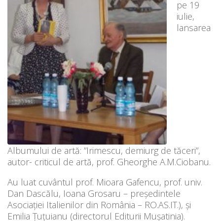
pe 19
iulie,
lansarea
Albumului de artă: ”Irimescu, demiurg de tăceri”,
autor- criticul de artă, prof. Gheorghe A.M.Ciobanu.
Au luat cuvântul prof. Mioara Gafencu, prof. univ.
Dan Dascălu, Ioana Grosaru – preşedintele
Asociaţiei Italienilor din România – RO.AS.IT.), și
Emilia Țuțuianu (directorul Editurii Mușatinia).