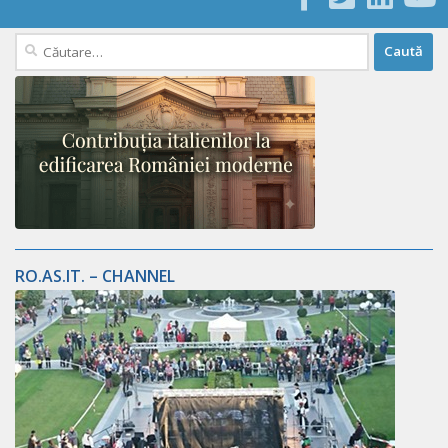
Caută
după:
RO.AS.IT. – CHANNEL