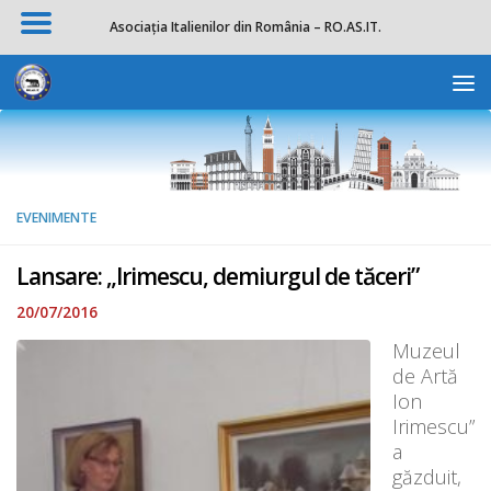
Asociația Italienilor din România – RO.AS.IT.
Skip to content
Deschide b
EVENIMENTE
Lansare: „Irimescu, demiurgul de tăceri”
20/07/2016
Muzeul
de Artă
Ion
Irimescu”
a
găzduit,