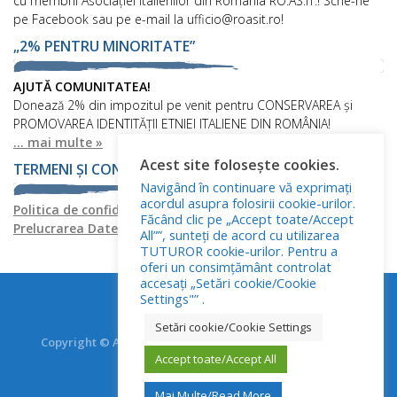
cu membrii Asociației Italienilor din România RO.AS.IT.! Scrie-ne
pe Facebook sau pe e-mail la ufficio@roasit.ro!
„2% PENTRU MINORITATE”
AJUTĂ COMUNITATEA!
Donează 2% din impozitul pe venit pentru CONSERVAREA și
PROMOVAREA IDENTITĂȚII ETNIEI ITALIENE DIN ROMÂNIA!
... mai multe »
Acest site folosește cookies.
TERMENI ȘI CONDIȚII
Navigând în continuare vă exprimați
acordul asupra folosirii cookie-urilor.
Politica de confidențialitate
Politica privind fișierele cookies
Făcând clic pe „Accept toate/Accept
Prelucrarea Datelor cu Caracter Personal
All””, sunteți de acord cu utilizarea
TUTUROR cookie-urilor. Pentru a
oferi un consimțământ controlat
accesați „Setări cookie/Cookie
Settings"” .
Setări cookie/Cookie Settings
Copyright © Asociația Italienilor din România - RO.AS.IT.
Accept toate/Accept All
Toate drepturile rezervate.
Mai Multe/Read More