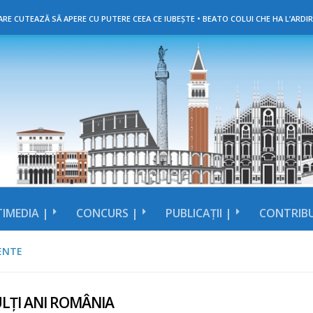
RE CUTEAZĂ SĂ APERE CU PUTERE CEEA CE IUBEȘTE • BEATO COLUI CHE HA L’ARDIR
IMEDIA |
CONCURS |
PUBLICAȚII |
CONTRIBU
ENTE
LȚI ANI ROMÂNIA