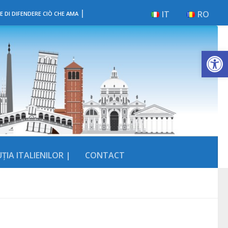
|
IT
RO
E DI DIFENDERE CIÒ CHE AMA
Deschide b
ȚIA ITALIENILOR |
CONTACT