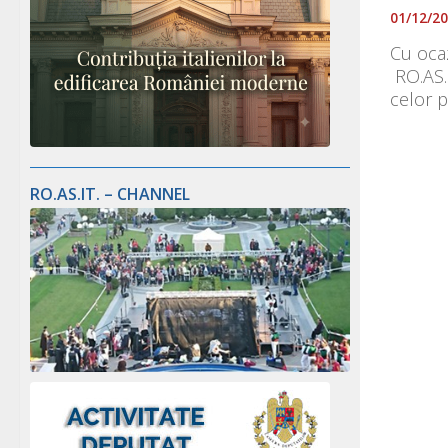
01/12/2
Cu ocaz
RO.AS.I
celor p
RO.AS.IT. – CHANNEL