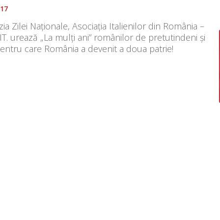
017
ia Zilei Naționale, Asociația Italienilor din România –
T. urează „La mulți ani” românilor de pretutindeni și
entru care România a devenit a doua patrie!