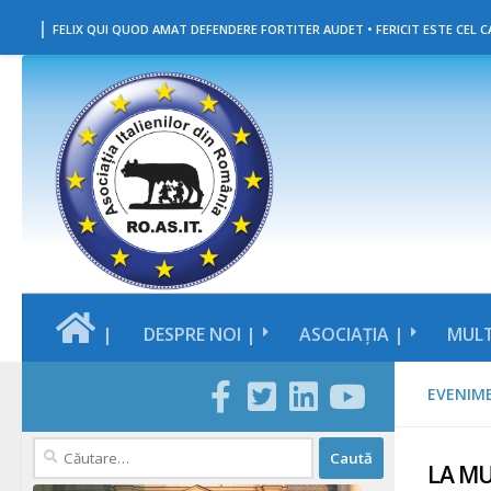
|
Skip to content
FELIX QUI QUOD AMAT DEFENDERE FORTITER AUDET • FERICIT ESTE CEL CA
|
DESPRE NOI |
ASOCIAȚIA |
MULT
EVENIM
Caută
LA MU
după: