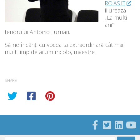
RO.AS.IT
.
îi urează
„La mulți
ani”
tenorului Antonio Furnari.
Să ne încânți cu vocea ta extraordinară cât mai
mult timp de acum încolo, maestre!
SHARE
Caută