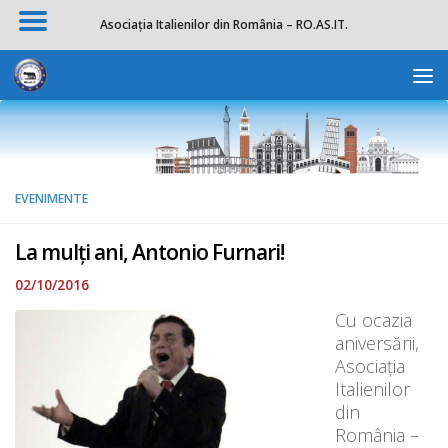
Asociația Italienilor din România – RO.AS.IT.
Skip to content
Deschide b
EVENIMENTE
La mulți ani, Antonio Furnari!
02/10/2016
Cu ocazia
aniversării,
Asociația
Italienilor
din
România –