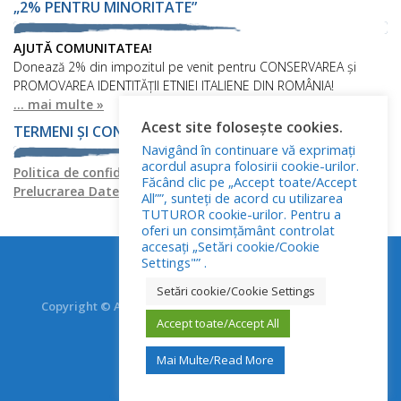
„2% PENTRU MINORITATE”
AJUTĂ COMUNITATEA!
Donează 2% din impozitul pe venit pentru CONSERVAREA și
PROMOVAREA IDENTITĂȚII ETNIEI ITALIENE DIN ROMÂNIA!
... mai multe »
Acest site folosește cookies.
TERMENI ȘI CONDIȚII
Navigând în continuare vă exprimați
acordul asupra folosirii cookie-urilor.
Politica de confidențialitate
Politica privind fișierele cookies
Făcând clic pe „Accept toate/Accept
Prelucrarea Datelor cu Caracter Personal
All””, sunteți de acord cu utilizarea
TUTUROR cookie-urilor. Pentru a
oferi un consimțământ controlat
accesați „Setări cookie/Cookie
Settings"” .
Setări cookie/Cookie Settings
Copyright © Asociația Italienilor din România - RO.AS.IT.
Accept toate/Accept All
Toate drepturile rezervate.
Mai Multe/Read More