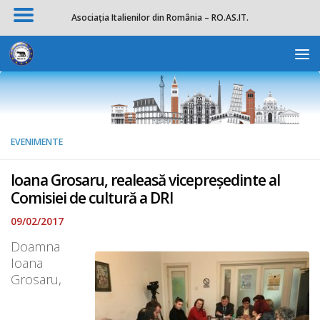
Asociația Italienilor din România – RO.AS.IT.
Skip to content
Deschide b
EVENIMENTE
Ioana Grosaru, realeasă vicepreședinte al
Comisiei de cultură a DRI
09/02/2017
Doamna
Ioana
Grosaru,