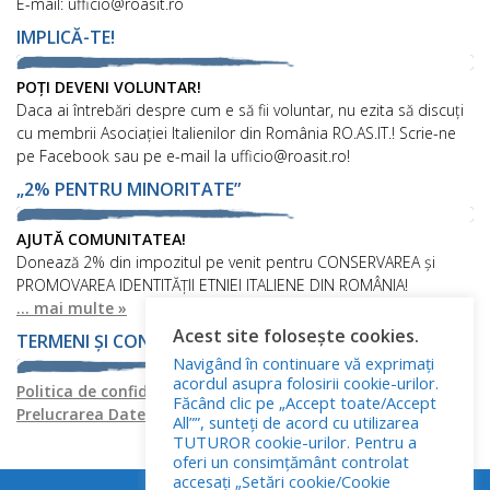
E-mail: ufficio@roasit.ro
IMPLICĂ-TE!
POȚI DEVENI VOLUNTAR!
Daca ai întrebări despre cum e să fii voluntar, nu ezita să discuți
cu membrii Asociației Italienilor din România RO.AS.IT.! Scrie-ne
pe Facebook sau pe e-mail la ufficio@roasit.ro!
„2% PENTRU MINORITATE”
AJUTĂ COMUNITATEA!
Donează 2% din impozitul pe venit pentru CONSERVAREA și
PROMOVAREA IDENTITĂȚII ETNIEI ITALIENE DIN ROMÂNIA!
... mai multe »
Acest site folosește cookies.
TERMENI ȘI CONDIȚII
Navigând în continuare vă exprimați
acordul asupra folosirii cookie-urilor.
Politica de confidențialitate
Politica privind fișierele cookies
Făcând clic pe „Accept toate/Accept
Prelucrarea Datelor cu Caracter Personal
All””, sunteți de acord cu utilizarea
TUTUROR cookie-urilor. Pentru a
oferi un consimțământ controlat
accesați „Setări cookie/Cookie