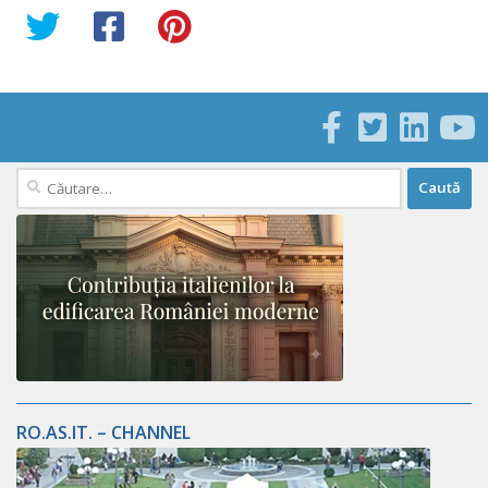
Caută
după:
RO.AS.IT. – CHANNEL