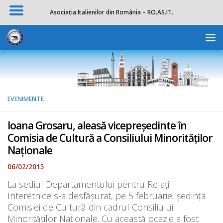
Asociația Italienilor din România – RO.AS.IT.
Skip to content
Deschide b
EVENIMENTE
Ioana Grosaru, aleasă vicepreședinte în
Comisia de Cultură a Consiliului Minorităților
Naționale
06/02/2015
La sediul Departamentului pentru Relații
Interetnice s-a desfășurat, pe 5 februarie, ședința
Comisiei de Cultură din cadrul Consiliului
Minorităților Naționale. Cu această ocazie a fost