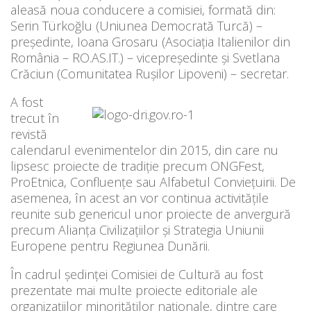
aleasă noua conducere a comisiei, formată din:
Serin Türkoğlu (Uniunea Democrată Turcă) –
președinte, Ioana Grosaru (Asociația Italienilor din
România – RO.AS.IT.) – vicepreședinte și Svetlana
Crăciun (Comunitatea Rușilor Lipoveni) – secretar.
A fost
trecut în
revistă
calendarul evenimentelor din 2015, din care nu
lipsesc proiecte de tradiție precum ONGFest,
ProEtnica, Confluențe sau Alfabetul Conviețuirii. De
asemenea, în acest an vor continua activitățile
reunite sub genericul unor proiecte de anvergură
precum Alianța Civilizațiilor și Strategia Uniunii
Europene pentru Regiunea Dunării.
În cadrul ședinței Comisiei de Cultură au fost
prezentate mai multe proiecte editoriale ale
organizațiilor minorităților naționale, dintre care