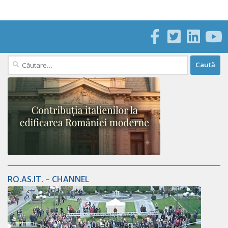
Caută
după:
RO.AS.IT. – CHANNEL