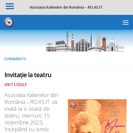
Asociația Italienilor din România – RO.AS.IT.
Skip to content
Deschide b
EVENIMENTE
Invitație la teatru
09/11/2023
Asociaţia Italienilor din
România ˗ RO.AS.IT. vă
invită la o seară de
teatru, miercuri, 15
noiembrie 2023,
începând cu orele