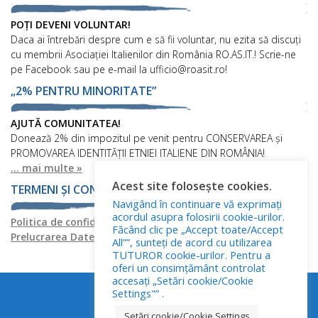
POȚI DEVENI VOLUNTAR!
Daca ai întrebări despre cum e să fii voluntar, nu ezita să discuți
cu membrii Asociației Italienilor din România RO.AS.IT.! Scrie-ne
pe Facebook sau pe e-mail la ufficio@roasit.ro!
„2% PENTRU MINORITATE”
AJUTĂ COMUNITATEA!
Donează 2% din impozitul pe venit pentru CONSERVAREA și
PROMOVAREA IDENTITĂȚII ETNIEI ITALIENE DIN ROMÂNIA!
... mai multe »
Acest site folosește cookies.
TERMENI ȘI CONDIȚII
Navigând în continuare vă exprimați
acordul asupra folosirii cookie-urilor.
Politica de confidențialitate
Politica privind fișierele cookies
Făcând clic pe „Accept toate/Accept
Prelucrarea Datelor cu Caracter Personal
All””, sunteți de acord cu utilizarea
TUTUROR cookie-urilor. Pentru a
oferi un consimțământ controlat
accesați „Setări cookie/Cookie
Settings"” .
Setări cookie/Cookie Settings