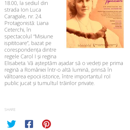
18.00, la sediul din
strada Ion Luca
Caragiale, nr. 24.
Protagonistă: Liana
Ceterchi, în
spectacolul “Misiune
ispititoare”, bazat pe
corespondența dintre
regele Carol I și regina
Elisabeta. Vă așteptăm așadar să o vedeți pe prima
regină a României într-o altă lumină, prinsă în
vâltoarea epocii istorice, între importantul rol
public jucat și tumultul trăirilor private.
SHARE