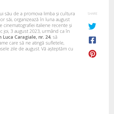
ului său de a promova limba și cultura
SHARE
lor săi, organizează în luna august
ale cinematografiei italiene recente și
loc joi, 3 august 2023, urmând ca în
on Luca Caragiale, nr. 24
, să
ame care să ne atingă sufletele,
asele zile de august. Vă așteptăm cu