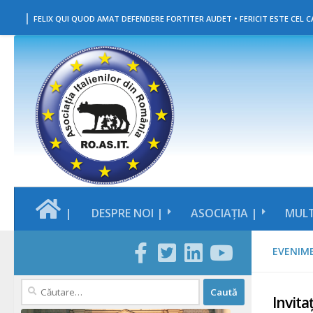
|
Skip to content
FELIX QUI QUOD AMAT DEFENDERE FORTITER AUDET • FERICIT ESTE CEL CA
|
DESPRE NOI |
ASOCIAȚIA |
MULT
EVENIM
Caută
Invitaț
după: