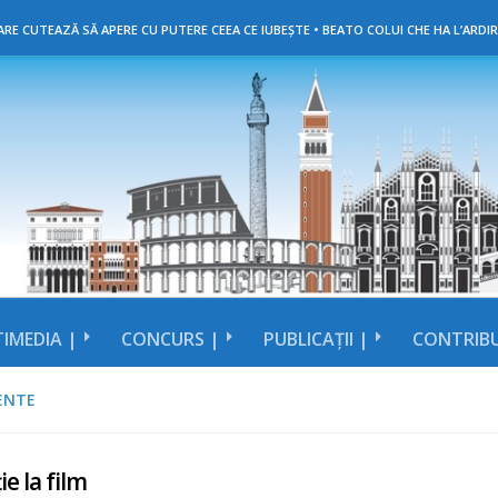
RE CUTEAZĂ SĂ APERE CU PUTERE CEEA CE IUBEȘTE • BEATO COLUI CHE HA L’ARDIR
IMEDIA |
CONCURS |
PUBLICAȚII |
CONTRIBU
ENTE
ie la film