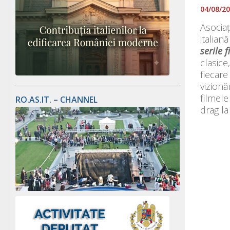
04/08/2
Asociaț
italian
serile f
clasice
fiecare
vizionă
filmele
RO.AS.IT. – CHANNEL
drag la 