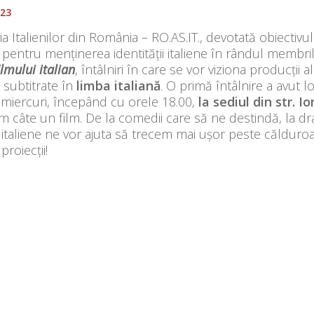
023
ia Italienilor din România – RO.AS.IT., devotată obiectiv
ă pentru menținerea identității italiene în rândul membri
ilmului italian
, întâlniri în care se vor viziona producții 
, subtitrate în
limba italiană
. O primă întâlnire a avut 
 miercuri, începând cu orele 18.00,
la sediul din str. I
m câte un film. De la comedii care să ne destindă, la dr
 italiene ne vor ajuta să trecem mai ușor peste călduro
proiecții!