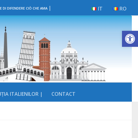
|
IT
RO
E DI DIFENDERE CIÒ CHE AMA
Deschide b
ȚIA ITALIENILOR |
CONTACT