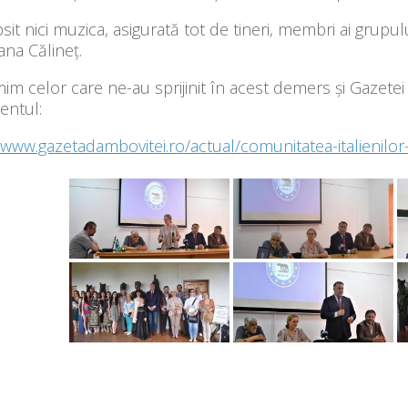
psit nici muzica, asigurată tot de tineri, membri ai gru
ana Călineț.
m celor care ne-au sprijinit în acest demers și Gazetei 
entul:
/www.gazetadambovitei.ro/actual/comunitatea-italienilor-d