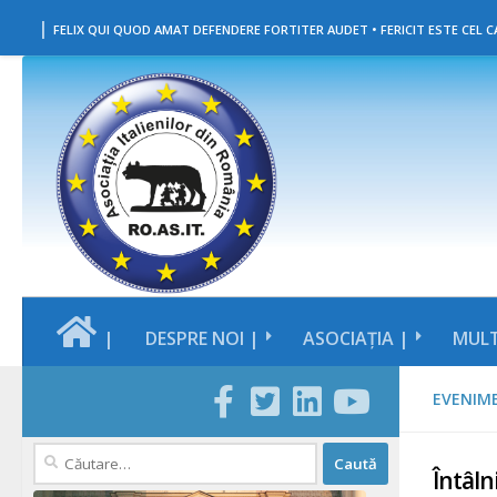
|
Skip to content
FELIX QUI QUOD AMAT DEFENDERE FORTITER AUDET • FERICIT ESTE CEL CA
|
DESPRE NOI |
ASOCIAȚIA |
MULT
EVENIM
Caută
Întâln
după: