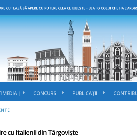
RE CUTEAZĂ SĂ APERE CU PUTERE CEEA CE IUBEȘTE • BEATO COLUI CHE HA L’ARDIR
IMEDIA |
CONCURS |
PUBLICAȚII |
CONTRIBU
ENTE
ire cu italienii din Târgoviște