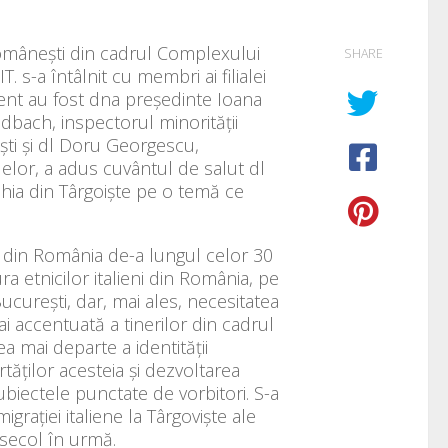
 Românești din cadrul Complexului
SHARE
s-a întâlnit cu membri ai filialei
ment au fost dna președinte Ioana
dbach, inspectorul minorității
ești și dl Doru Georgescu,
delor, a adus cuvântul de salut dl
ahia din Târgoiște pe o temă ce
or din România de-a lungul celor 30
ra etnicilor italieni din România, pe
București, dar, mai ales, necesitatea
ai accentuată a tinerilor din cadrul
ea mai departe a identității
ertăților acesteia și dezvoltarea
ubiectele punctate de vorbitori. S-a
grației italiene la Târgoviște ale
 secol în urmă.