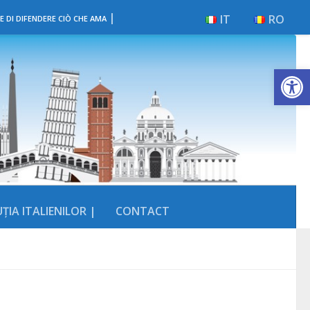
|
IT
RO
E DI DIFENDERE CIÒ CHE AMA
Deschide b
ȚIA ITALIENILOR |
CONTACT