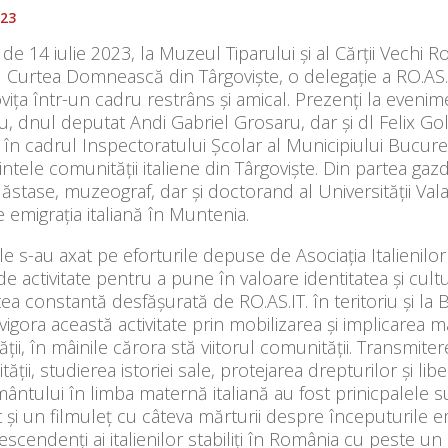
023
 de 14 iulie 2023, la Muzeul Tiparului și al Cărții Vechi
Curtea Domnească din Târgoviște, o delegație a RO.AS.IT. 
ța într-un cadru restrâns și amical. Prezenți la eveni
, dnul deputat Andi Gabriel Grosaru, dar și dl Felix Gol
e în cadrul Inspectoratului Şcolar al Municipiului Bucur
ntele comunității italiene din Târgoviște. Din partea gaz
ăstase, muzeograf, dar și doctorand al Universității Val
e emigrația italiană în Muntenia.
ile s-au axat pe eforturile depuse de Asociația Italienil
de activitate pentru a pune în valoare identitatea și cultu
atea constantă desfășurată de RO.AS.IT. în teritoriu și la 
vigora această activitate prin mobilizarea și implicarea m
ății, în mâinile cărora stă viitorul comunității. Transmiter
ății, studierea istoriei sale, protejarea drepturilor și lib
ântului în limba maternă italiană au fost prinicpalele s
t și un filmuleț cu câteva mărturii despre începuturile emi
scendenți ai italienilor stabiliți în România cu peste un