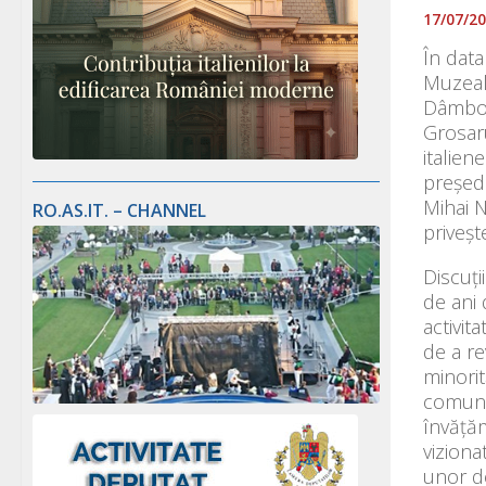
17/07/2
În data
Muzeal 
Dâmbovi
Grosaru
italien
președi
Mihai N
RO.AS.IT. – CHANNEL
priveșt
Discuți
de ani 
activit
de a re
minorit
comunit
învățăm
viziona
unor de