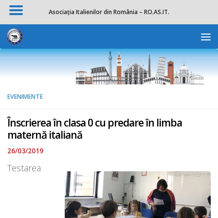
Asociația Italienilor din România – RO.AS.IT.
Skip to content
Deschide b
EVENIMENTE
Înscrierea în clasa 0 cu predare în limba
maternă italiană
26/03/2019
Testarea