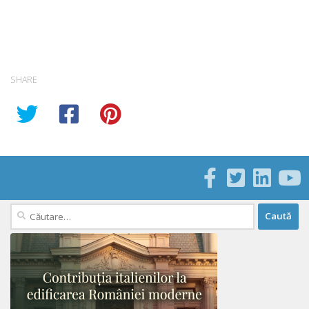
SHARE
Caută
după: