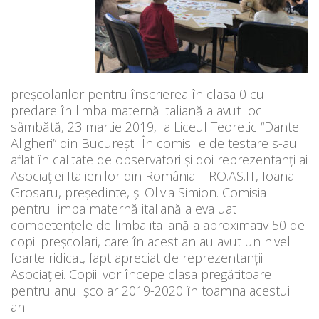
preşcolarilor pentru înscrierea în clasa 0 cu
predare în limba maternă italiană a avut loc
sâmbătă, 23 martie 2019, la Liceul Teoretic “Dante
Aligheri” din Bucureşti. În comisiile de testare s-au
aflat în calitate de observatori şi doi reprezentanţi ai
Asociaţiei Italienilor din România – RO.AS.IT, Ioana
Grosaru, preşedinte, şi Olivia Simion. Comisia
pentru limba maternă italiană a evaluat
competenţele de limba italiană a aproximativ 50 de
copii preşcolari, care în acest an au avut un nivel
foarte ridicat, fapt apreciat de reprezentanţii
Asociaţiei. Copiii vor începe clasa pregătitoare
pentru anul şcolar 2019-2020 în toamna acestui
an.