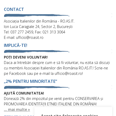
CONTACT
Asociaţia Italienilor din România - RO.AS.IT.
Ion Luca Caragiale 24, Sector 2, București
Tel: 037 277 2459, Fax: 021 313 3064
E-mail: ufficio@roasit.ro
IMPLICĂ-TE!
POȚI DEVENI VOLUNTAR!
Daca ai întrebări despre cum e să fii voluntar, nu ezita să discuți
cu membrii Asociației Italienilor din România RO.AS.IT.! Scrie-ne
pe Facebook sau pe e-mail la ufficio@roasit.ro!
„2% PENTRU MINORITATE”
AJUTĂ COMUNITATEA!
Donează 2% din impozitul pe venit pentru CONSERVAREA și
PROMOVAREA IDENTITĂȚII ETNIEI ITALIENE DIN ROMÂNIA!
... mai multe »