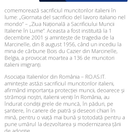
comemorează sacrificiul muncitorilor italieni în
lume: „Giornata del sacrificio del lavoro italiano nel
mondo” – „Ziua Națională a Sacrificiului Muncii
Italiene în Lume”. Aceasta a fost instituită la 1
decembrie 2001 și amintește de tragedia de la
Marcinelle, din 8 august 1956, când un incediu la
mina de cărbune Bois du Cazier din Marcinelle,
Belgia, a provocat moartea a 136 de muncitori
italieni imigranți.
Asociația Italienilor din România – RO.AS.IT.
amintește astăzi sacrificiul muncitorilor italieni,
afirmând importanța protecției muncii, deoarece și
strămoșii noștri, italienii veniți în România, au
îndurat condiții grele de muncă, în păduri, pe
șantiere, în cariere de piatră și deseori chiari în
mină, pentru o viață mai bună și totodată pentru a
pune umărul la dezvoltarea și modernizarea țării
de adopție.