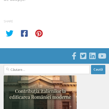
SHARE
Caută
după: