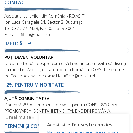
CONTACT
Asociaţia Italienilor din România - RO.AS.IT.
Ion Luca Caragiale 24, Sector 2, București
Tel: 037 277 2459, Fax: 021 313 3064
E-mail: ufficio@roasit.ro
IMPLICĂ-TE!
POȚI DEVENI VOLUNTAR!
Daca ai întrebări despre cum e să fii voluntar, nu ezita să discuți
cu membrii Asociației Italienilor din România RO.AS.IT.! Scrie-ne
pe Facebook sau pe e-mail la ufficio@roasit.ro!
„2% PENTRU MINORITATE”
AJUTĂ COMUNITATEA!
Donează 2% din impozitul pe venit pentru CONSERVAREA și
PROMOVAREA IDENTITĂȚII ETNIEI ITALIENE DIN ROMÂNIA!
... mai multe »
Acest site folosește cookies.
TERMENI ȘI CONDIȚII
Navigând în continuare vă exprimați