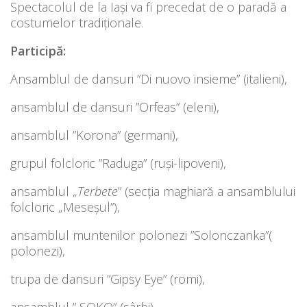
Spectacolul de la Iași va fi precedat de o paradă a
costumelor tradiționale.
Participă:
Ansamblul de dansuri ”Di nuovo insieme” (italieni),
ansamblul de dansuri ”Orfeas” (eleni),
ansamblul ”Korona” (germani),
grupul folcloric ”Raduga” (ruși-lipoveni),
ansamblul „
Terbete
” (secția maghiară a ansamblului
folcloric „Meseșul”),
ansamblul muntenilor polonezi ”Solonczanka”(
polonezi),
trupa de dansuri ”Gipsy Eye” (romi),
ansamblul ” SOKO” (sârbi),