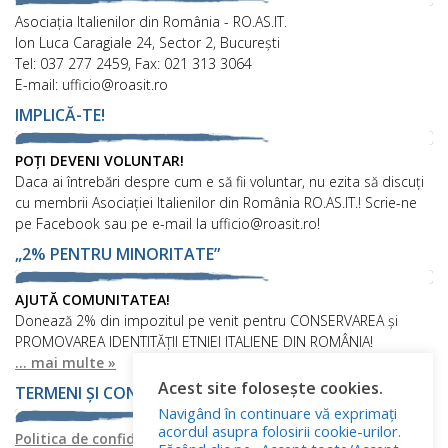
Asociaţia Italienilor din România - RO.AS.IT.
Ion Luca Caragiale 24, Sector 2, București
Tel: 037 277 2459, Fax: 021 313 3064
E-mail: ufficio@roasit.ro
IMPLICĂ-TE!
POȚI DEVENI VOLUNTAR!
Daca ai întrebări despre cum e să fii voluntar, nu ezita să discuți
cu membrii Asociației Italienilor din România RO.AS.IT.! Scrie-ne
pe Facebook sau pe e-mail la ufficio@roasit.ro!
„2% PENTRU MINORITATE”
AJUTĂ COMUNITATEA!
Donează 2% din impozitul pe venit pentru CONSERVAREA și
PROMOVAREA IDENTITĂȚII ETNIEI ITALIENE DIN ROMÂNIA!
... mai multe »
Acest site folosește cookies.
TERMENI ȘI CONDIȚII
Navigând în continuare vă exprimați
acordul asupra folosirii cookie-urilor.
Politica de confidențialitate
Politica privind fișierele cookies