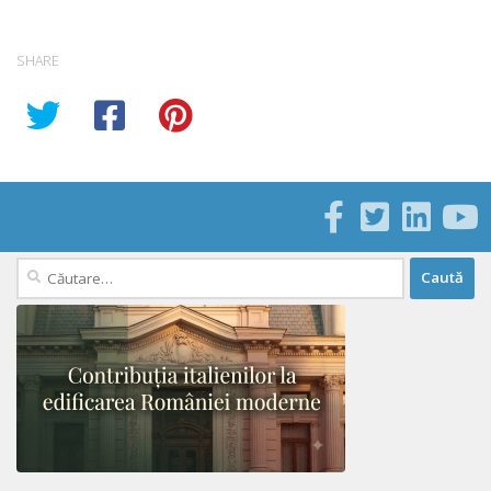
SHARE
Caută
după: