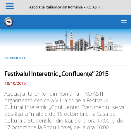
Asociația Italienilor din România – RO.AS.IT.
Skip to content
Deschide b
EVENIMENTE
Festivalul Interetnic „Confluențe” 2015
10/10/2015
Asociația Italienilor din România – RO.AS.IT.
organizează cea ce-a VIII-a ediție a Festivalului
Cultural Interetnic „Confluențe”. Evenimentul se va
desfășura în zilele de 16 octombrie, la Casa de
Cultură a Studenților din Iași, de la ora 17:00, și de
17 octombrie la Podu Iloaiei, de la ora 16:00.