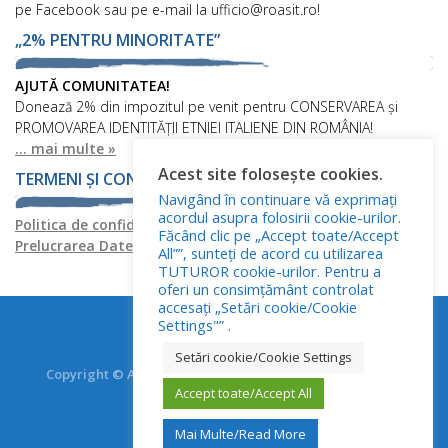
pe Facebook sau pe e-mail la ufficio@roasit.ro!
„2% PENTRU MINORITATE”
AJUTĂ COMUNITATEA!
Donează 2% din impozitul pe venit pentru CONSERVAREA și
PROMOVAREA IDENTITĂȚII ETNIEI ITALIENE DIN ROMÂNIA!
... mai multe »
Acest site folosește cookies.
TERMENI ȘI CONDIȚII
Navigând în continuare vă exprimați
acordul asupra folosirii cookie-urilor.
Politica de confidențialitate
Politica privind fișierele cookies
Făcând clic pe „Accept toate/Accept
Prelucrarea Datelor cu Caracter Personal
All””, sunteți de acord cu utilizarea
TUTUROR cookie-urilor. Pentru a
oferi un consimțământ controlat
accesați „Setări cookie/Cookie
Settings"” .
Setări cookie/Cookie Settings
Copyright © Asociația Italienilor din România - RO.AS.IT.
Accept toate/Accept All
Toate drepturile rezervate.
Mai Multe/Read More