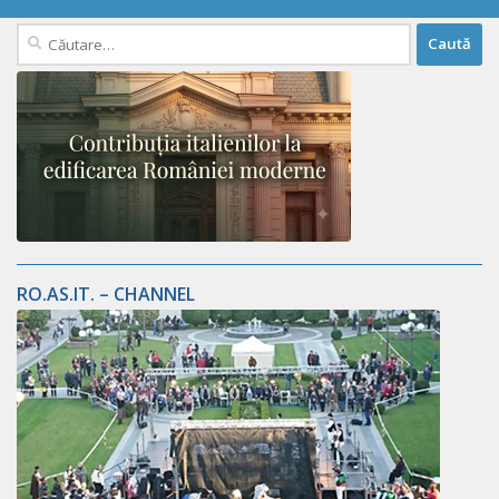
Caută
după:
RO.AS.IT. – CHANNEL