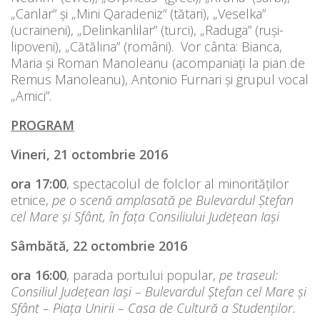
„Canlar” și „Mini Qaradeniz” (tătari), „Veselka”
(ucraineni), „Delinkanlilar” (turci), „Raduga” (ruși-
lipoveni), „Cătălina” (români). Vor cânta: Bianca,
Maria și Roman Manoleanu (acompaniați la pian de
Remus Manoleanu), Antonio Furnari și grupul vocal
„Amici”.
PROGRAM
Vineri, 21 octombrie 2016
ora 17:00
, spectacolul de folclor al minorităților
etnice,
pe o scenă amplasată pe Bulevardul Ștefan
cel Mare și Sfânt, în fața Consiliului Județean Iași
Sâmbătă, 22 octombrie 2016
ora 16:00
, parada portului popular,
pe traseul:
Consiliul Județean Iași – Bulevardul Ștefan cel Mare și
Sfânt – Piața Unirii – Casa de Cultură a Studenților.