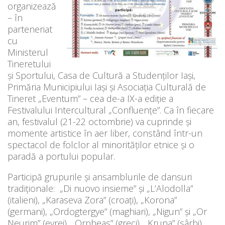
organizează
– în
parteneriat
cu
Ministerul
Tineretului
și Sportului, Casa de Cultură a Studenților Iași,
Primăria Municipiului Iași și Asociația Culturală de
Tineret „Eventum” – cea de-a IX-a ediție a
Festivalului Intercultural „Confluențe”. Ca în fiecare
an, festivalul (21-22 octombrie) va cuprinde și
momente artistice în aer liber, constând într-un
spectacol de folclor al minorităților etnice și o
paradă a portului popular.
Participă grupurile și ansamblurile de dansuri
tradiționale: „Di nuovo insieme” și „L’Alodolla”
(italieni), „Karaseva Zora” (croați), „Korona”
(germani), „Ordogtergye” (maghiari), „Nigun” și „Or
Neurim” (evrei), „Orpheas” (greci), „Kruna” (sârbi),