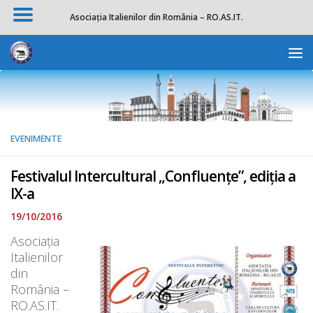
Asociația Italienilor din România – RO.AS.IT.
Skip to content
Deschide b
EVENIMENTE
Festivalul Intercultural „Confluențe”, ediția a
IX-a
19/10/2016
Asociația
Italienilor
din
România –
RO.AS.IT.