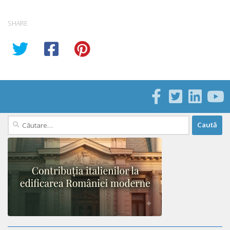
SHARE
Caută
după: