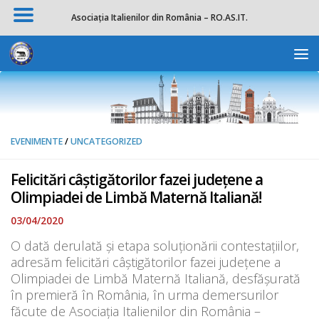
Asociația Italienilor din România – RO.AS.IT.
Skip to content
Deschide b
EVENIMENTE
/
UNCATEGORIZED
Felicitări câștigătorilor fazei județene a
Olimpiadei de Limbă Maternă Italiană!
03/04/2020
O dată derulată și etapa soluționării contestațiilor,
adresăm felicitări câștigătorilor fazei județene a
Olimpiadei de Limbă Maternă Italiană, desfășurată
în premieră în România, în urma demersurilor
făcute de Asociația Italienilor din România –