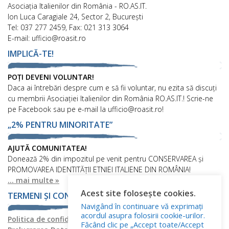
Asociaţia Italienilor din România - RO.AS.IT.
Ion Luca Caragiale 24, Sector 2, București
Tel: 037 277 2459, Fax: 021 313 3064
E-mail: ufficio@roasit.ro
IMPLICĂ-TE!
POȚI DEVENI VOLUNTAR!
Daca ai întrebări despre cum e să fii voluntar, nu ezita să discuți
cu membrii Asociației Italienilor din România RO.AS.IT.! Scrie-ne
pe Facebook sau pe e-mail la ufficio@roasit.ro!
„2% PENTRU MINORITATE”
AJUTĂ COMUNITATEA!
Donează 2% din impozitul pe venit pentru CONSERVAREA și
PROMOVAREA IDENTITĂȚII ETNIEI ITALIENE DIN ROMÂNIA!
... mai multe »
Acest site folosește cookies.
TERMENI ȘI CONDIȚII
Navigând în continuare vă exprimați
acordul asupra folosirii cookie-urilor.
Politica de confidențialitate
Politica privind fișierele cookies
Făcând clic pe „Accept toate/Accept