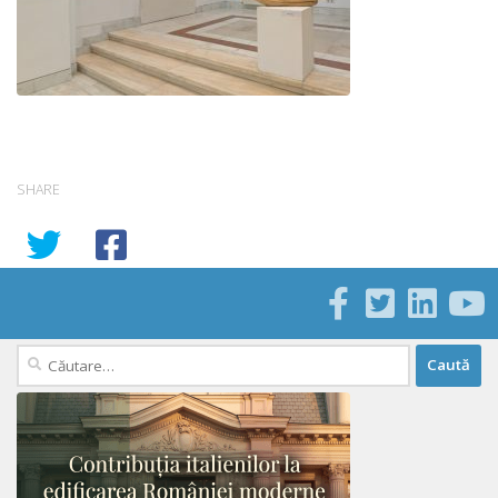
SHARE
Caută
după: