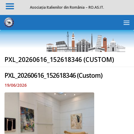
Asociația Italienilor din România – RO.AS.IT.
Skip to content
Deschide b
PXL_20260616_152618346 (CUSTOM)
PXL_20260616_152618346 (Custom)
19/06/2026