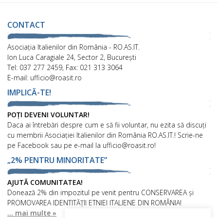
CONTACT
Asociaţia Italienilor din România - RO.AS.IT.
Ion Luca Caragiale 24, Sector 2, București
Tel: 037 277 2459, Fax: 021 313 3064
E-mail: ufficio@roasit.ro
IMPLICĂ-TE!
POȚI DEVENI VOLUNTAR!
Daca ai întrebări despre cum e să fii voluntar, nu ezita să discuți
cu membrii Asociației Italienilor din România RO.AS.IT.! Scrie-ne
pe Facebook sau pe e-mail la ufficio@roasit.ro!
„2% PENTRU MINORITATE”
AJUTĂ COMUNITATEA!
Donează 2% din impozitul pe venit pentru CONSERVAREA și
PROMOVAREA IDENTITĂȚII ETNIEI ITALIENE DIN ROMÂNIA!
... mai multe »